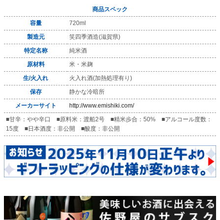
商品スペック
容量
720ml
製造元
笑四季酒造(滋賀県)
特定名称
純米酒
原材料
米・米麹
生/火入れ
火入れ酒(加熱処理有り)
保存
静かな冷暗所
メーカーサイト
http://www.emishiki.com/
■甘辛：やや辛口 ■原料米：渡船2号 ■精米歩合：50% ■アルコール度数：
15度 ■日本酒度：非公開 ■酸度：非公開