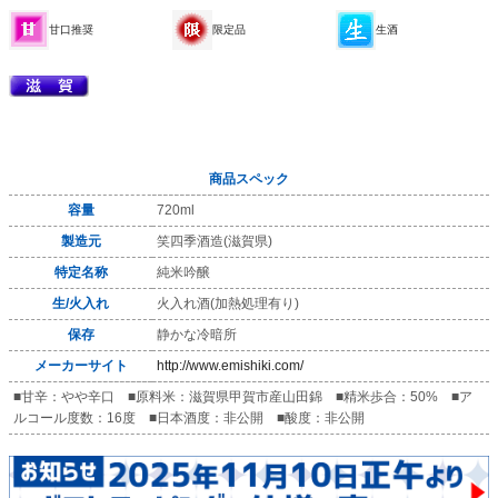
甘口推奨
限定品
生酒
商品スペック
容量
720ml
製造元
笑四季酒造(滋賀県)
特定名称
純米吟醸
生/火入れ
火入れ酒(加熱処理有り)
保存
静かな冷暗所
メーカーサイト
http://www.emishiki.com/
■甘辛：やや辛口 ■原料米：滋賀県甲賀市産山田錦 ■精米歩合：50% ■ア
ルコール度数：16度 ■日本酒度：非公開 ■酸度：非公開