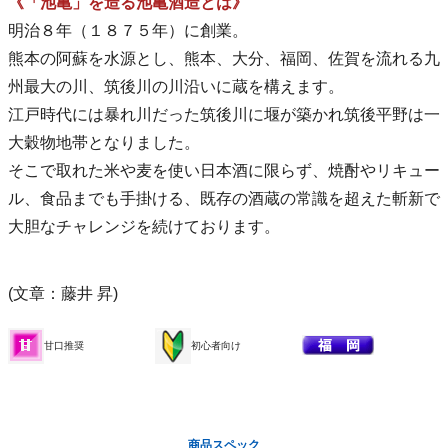
《「池亀」を造る池亀酒造とは》
明治８年（１８７５年）に創業。
熊本の阿蘇を水源とし、熊本、大分、福岡、佐賀を流れる九
州最大の川、筑後川の川沿いに蔵を構えます。
江戸時代には暴れ川だった筑後川に堰が築かれ筑後平野は一
大穀物地帯となりました。
そこで取れた米や麦を使い日本酒に限らず、焼酎やリキュー
ル、食品までも手掛ける、既存の酒蔵の常識を超えた斬新で
大胆なチャレンジを続けております。
(文章：藤井 昇)
甘口推奨
初心者向け
商品スペック