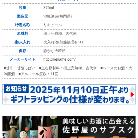
容量
375ml
製造元
池亀酒造(福岡県)
特定名称
リキュール
原材料
樹上完熟梅、古代米
生/火入れ
火入れ酒(加熱処理有り)
保存
静かな冷暗所
メーカーサイト
http://ikekame.com/
■甘辛：甘酸っぱい ■主な原材料：樹上完熟梅、古代米 ■ベースのお酒：大
吟醸酒 ■アルコール度数：11度