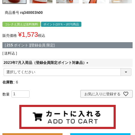
商品番号
rq340003h00
コレさえ買えば送料無料
ポイント(10％～)付与商品
¥
1,573
販売価格
税込
[
215
ポイント ][登録会員 限定]
送料込
2023年7月入荷品（登録会員限定ポイント対象品）
(
必
須
在庫数
6
)
お気に入りに登録する