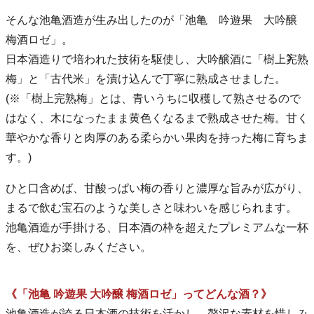
そんな池亀酒造が生み出したのが「池亀 吟遊果 大吟醸
梅酒ロゼ」。
日本酒造りで培われた技術を駆使し、大吟醸酒に「樹上完熟
梅」と「古代米」を漬け込んで丁寧に熟成させました。
(※「樹上完熟梅」とは、青いうちに収穫して熟させるので
はなく、木になったまま黄色くなるまで熟成させた梅。甘く
華やかな香りと肉厚のある柔らかい果肉を持った梅に育ちま
す。)
ひと口含めば、甘酸っぱい梅の香りと濃厚な旨みが広がり、
まるで飲む宝石のような美しさと味わいを感じられます。
池亀酒造が手掛ける、日本酒の枠を超えたプレミアムな一杯
を、ぜひお楽しみください。
《「池亀 吟遊果 大吟醸 梅酒ロゼ」ってどんな酒？》
池亀酒造が誇る日本酒の技術を活かし、贅沢な素材を惜しみ