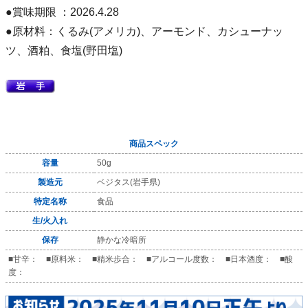
●賞味期限 ：2026.4.28
●原材料：くるみ(アメリカ)、アーモンド、カシューナッ
ツ、酒粕、食塩(野田塩)
商品スペック
容量
50g
製造元
ベジタス(岩手県)
特定名称
食品
生/火入れ
保存
静かな冷暗所
■甘辛： ■原料米： ■精米歩合： ■アルコール度数： ■日本酒度： ■酸
度：