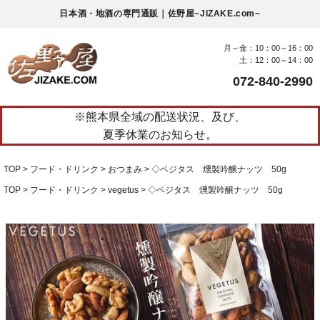
日本酒・地酒の専門通販｜佐野屋~JIZAKE.com~
月～金：10：00～16：00
土：12：00～14：00
072-840-2990
※熊本県全域の配送状況、及び、
夏季休業のお知らせ。
TOP
フード・ドリンク
おつまみ
◇ベジタス 燻製吟醸ナッツ 50g
TOP
フード・ドリンク
vegetus
◇ベジタス 燻製吟醸ナッツ 50g