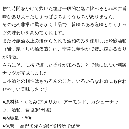
薪で時間をかけて炊いた塩は一般的な塩に比べると非常に旨
味があり尖ったしょっぱさのようなものがありません。
そのため非常に柔らかく上品で、旨味のある塩味となりナッ
ツの味わいを高めてくれます。
また吟醸酒以上の酒からとれる酒粕のみを使用した吟醸酒粕
（岩手県・月の輪酒造）は、非常に華やかで贅沢感ある香り
が特徴。
さらにそこに桜で燻した香りが加わることで他にはない燻製
ナッツが完成しました。
日本酒との相性はもちろんのこと、いろいろなお酒にも合わ
せやすい美味しさです。
●原材料：くるみ(アメリカ)、アーモンド、カシューナッ
ツ、酒粕、食塩(野田塩)
●内容量 ：50g
●保管 ：高温多湿を避け冷暗所で保管