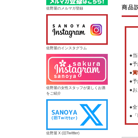
商品
佐野屋のメルマガ登録
佐野屋のインスタグラム
●
●
●
賞
●
佐野屋の女性スタッフが楽しくお酒
●
をご紹介
●
●
佐野屋 X (旧Twittter)