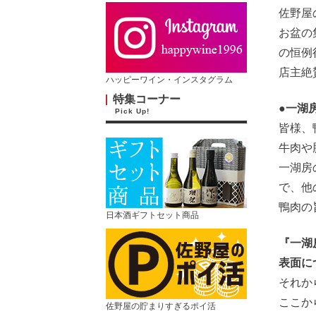
佐野屋
お盆の
の恒例
店主絶
ハッピーワイン・インスタグラム
特集コーナー
●一湖
Pick Up!
皆様、
牛肉や
一湖房
で、他
鴨肉の
日本酒ギフトセット商品
『一湖
表面に
それか
ここか
佐野屋の貯まりすぎるポイ活