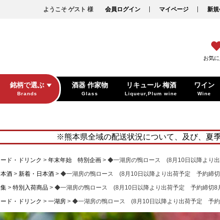
ようこそ ゲスト 様
会員ログイン
マイページ
新規
お気に
銘柄で選ぶ
酒器 作家物
リキュール 梅酒
ワイン
Brands
Glass
Liqueur,Plum wine
Wine
※熊本県全域の配送状況について、及び、夏
フード・ドリンク
年末年始 特別企画
◆一湖房の鴨ロース (8月10日以降より出荷
日本酒
新着・日本酒
◆一湖房の鴨ロース (8月10日以降より出荷予定 予約締切8月
特集
特別入荷商品
◆一湖房の鴨ロース (8月10日以降より出荷予定 予約締切8月4
フード・ドリンク
一湖房
◆一湖房の鴨ロース (8月10日以降より出荷予定 予約締