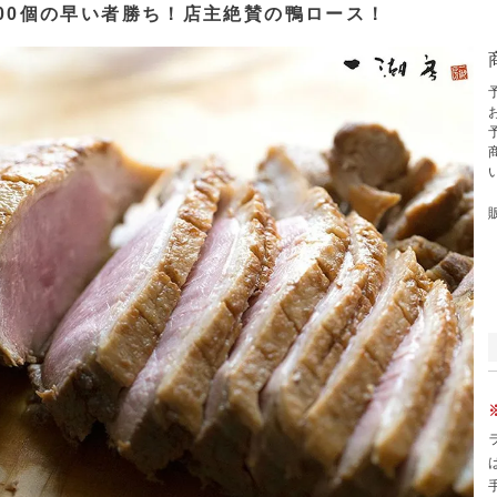
00個の早い者勝ち！店主絶賛の鴨ロース！