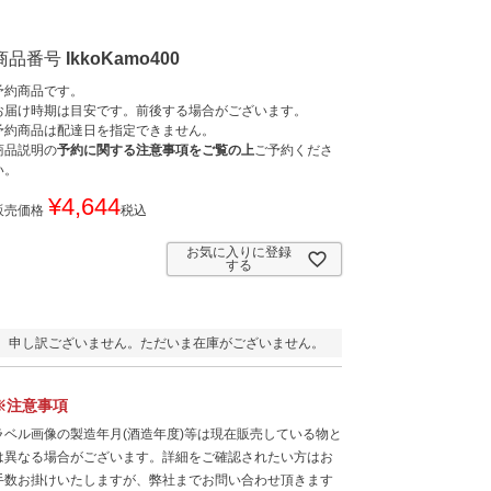
商品番号
IkkoKamo400
予約商品です。
お届け時期は目安です。前後する場合がございます。
予約商品は配達日を指定できません。
商品説明の
予約に関する注意事項をご覧の上
ご予約くださ
い。
¥
4,644
販売価格
税込
お気に入りに登録
する
申し訳ございません。ただいま在庫がございません。
※注意事項
ラベル画像の製造年月(酒造年度)等は現在販売している物と
は異なる場合がございます。詳細をご確認されたい方はお
手数お掛けいたしますが、弊社までお問い合わせ頂きます