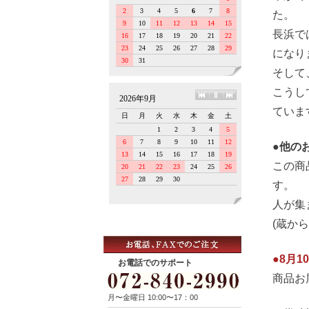
た。
長浜で
になり
そして
こうし
ていま
●他の
この商
す。
人が集
(蔵か
●8月
お電話でのサポート
商品お
月〜金曜日 10:00〜17：00