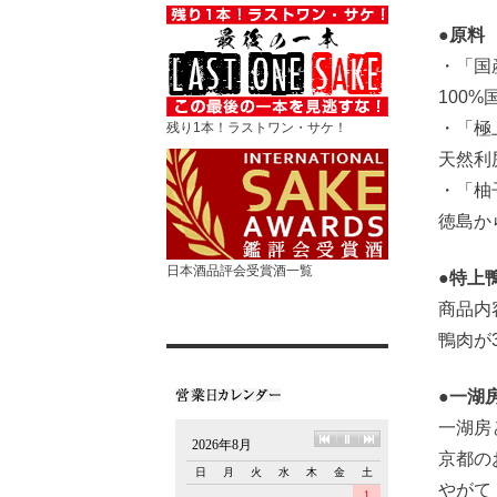
●原料
・「国
100
・「極
残り1本！ラストワン・サケ！
天然利
・「柚
徳島か
日本酒品評会受賞酒一覧
●特上
商品内
鴨肉が
●一湖
一湖房
京都の
やがて