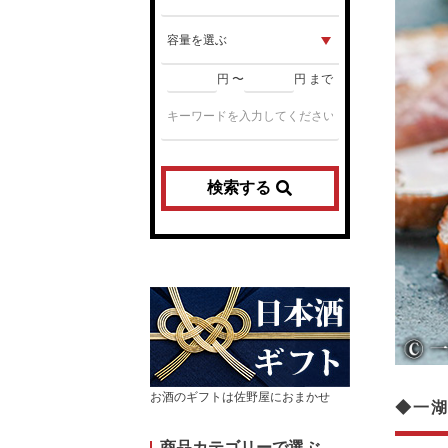
円 〜
円 まで
検索する
お酒のギフトは佐野屋におまかせ
◆一湖
商品カテゴリーで選ぶ