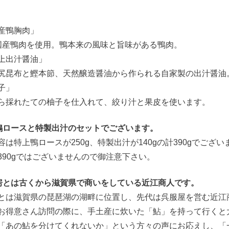
産鴨胸肉」
%国産鴨肉を使用。鴨本来の風味と旨味がある鴨肉。
上出汁醤油」
尻昆布と鰹本節、天然醸造醤油から作られる自家製の出汁醤油
子」
ら採れたての柚子を仕入れて、絞り汁と果皮を使います。
鴨ロースと特製出汁のセットでございます。
容は特上鴨ロースが250g、特製出汁が140gの計390gでござい
390gではございませんので御注意下さい。
房とは古くから滋賀県で商いをしている近江商人です。
とは滋賀県の琵琶湖の湖畔に位置し、先代は呉服屋を営む近江
お得意さん訪問の際に、手土産に炊いた「鮎」を持って行くと
「あの鮎を分けてくれないか」という方々の声にお応えし、「