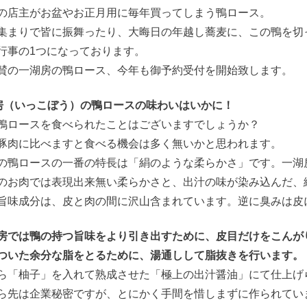
の店主がお盆やお正月用に毎年買ってしまう鴨ロース。
集まりで皆に振舞ったり、大晦日の年越し蕎麦に、この鴨を切
行事の1つになっております。
賛の一湖房の鴨ロース、今年も御予約受付を開始致します。
房（いっこぼう）の鴨ロースの味わいはいかに！
鴨ロースを食べられたことはございますでしょうか？
豚肉に比べますと食べる機会は多く無いかと思われます。
の鴨ロースの一番の特長は「絹のような柔らかさ」です。一湖
のお肉では表現出来無い柔らかさと、出汁の味が染み込んだ、
旨味成分は、皮と肉の間に沢山含まれています。逆に臭みは皮
房では鴨の持つ旨味をより引き出すために、皮目だけをこんが
ついた余分な脂をとるために、湯通しして脂抜きを行います。
ら「柚子」を入れて熟成させた「極上の出汁醤油」にて仕上げ
ら先は企業秘密ですが、とにかく手間を惜しまずに作られてい