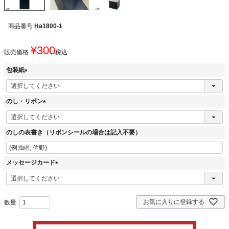
商品番号
Ha1800-1
¥
300
販売価格
税込
包装紙
(
必
のし・リボン
須
)
(
必
のしの表書き（リボンシールの場合は記入不要）
須
)
メッセージカード
(
必
須
お気に入りに登録する
)