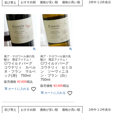
おすすめ順
価格が安い順
価格が高い順
2
件中
1
-
2
件表示
並び替え
南ア・テロワール派の先
南ア・テロワール派の先
駆け 限定アイテム！
駆け 限定アイテム！
◎ワイルドバーグ
◎ワイルドバーグ
コウテリィ カベル
コウテリィ セミヨ
ネ・フラン マルベ
ン ソーヴィニヨ
ック(赤) 750ml
ン・ブラン（白）
750ml
販売価格
¥
2,600
税込
販売価格
¥
2,600
税込
カートに入れる
カートに入れる
おすすめ順
価格が安い順
価格が高い順
2
件中
1
-
2
件表示
並び替え