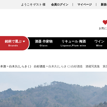
ようこそ ゲスト 様
会員ログイン
マイページ
新規
お気に
銘柄で選ぶ
酒器 作家物
リキュール 梅酒
ワイン
Brands
Glass
Liqueur,Plum wine
Wine
日本酒
白木久(しらきく) 白杉酒造
白木久(しらきく) 白杉酒造 酒蔵写真集 第