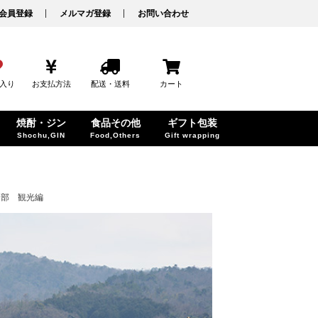
会員登録
メルマガ登録
お問い合わせ
入り
お支払方法
配送・送料
カート
焼酎・ジン
食品その他
ギフト包装
Shochu,GIN
Food,Others
Gift wrapping
2部 観光編