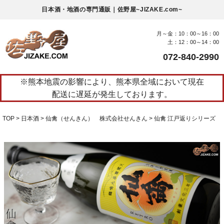
日本酒・地酒の専門通販｜佐野屋~JIZAKE.com~
月～金：10：00～16：00
土：12：00～14：00
072-840-2990
※熊本地震の影響により、熊本県全域において現在
配送に遅延が発生しております。
TOP
日本酒
仙禽（せんきん） 株式会社せんきん
仙禽 江戸返りシリーズ