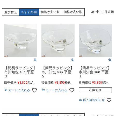
おすすめ順
価格が安い順
価格が高い順
3
件中
1
-
3
件表示
並び替え
【簡易ラッピング】
【簡易ラッピング】
【簡易ラッピング】
市川知也 sun 平盃
市川知也 sun 平盃
市川知也 sun 平盃
３
２
１
販売価格
¥
3,850
税込
販売価格
¥
3,850
税込
販売価格
¥
3,850
税込
カートに入れる
カートに入れる
在庫切れ
再入荷お知らせ