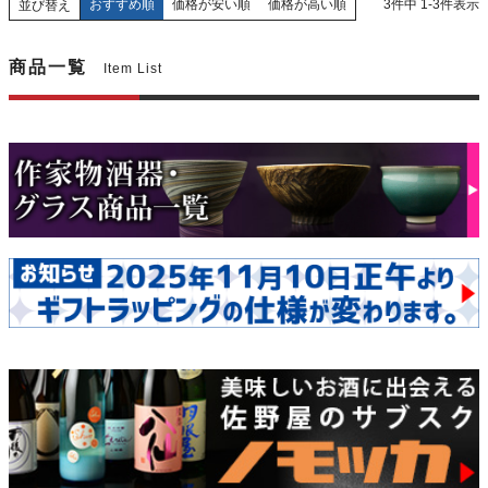
おすすめ順
価格が安い順
価格が高い順
3
件中
1
-
3
件表示
並び替え
商品一覧
Item List