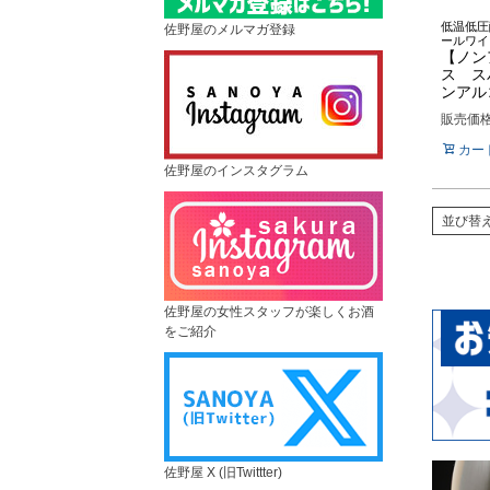
低温低圧
佐野屋のメルマガ登録
ールワイ
【ノン
ス ス
ンアルコ
販売価
カー
佐野屋のインスタグラム
並び替
佐野屋の女性スタッフが楽しくお酒
をご紹介
佐野屋 X (旧Twittter)