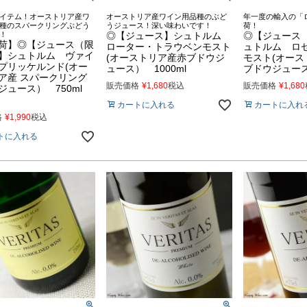
イテム！オーストリア産ワ
オーストリア産ワイン用品種のぶど
年一度の輸入の「
種のスパークリングぶどう
うジュース！深い味わいです！
荷！
！
◎【ジュース】シュトルム
◎【ジュース
荷】◎【ジュース（限
ローター・トラウベンモスト
ュトルム ロ
】シュトルム ヴァイ
(オーストリア産赤ブドウジ
モスト(オース
プリッケルンド(オー
ュース） 1000ml
ブドウジュース）
ア産 スパークリング
販売価格
¥
1,680
税込
販売価格
¥
1,680
ジュース） 750ml
カートに入れる
カートに入れ
格
¥
1,990
税込
トに入れる