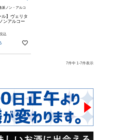
格派ノン・アルコ
ール】ヴェリタ
ノンアルコー
税込
る
7
件中
1
-
7
件表示