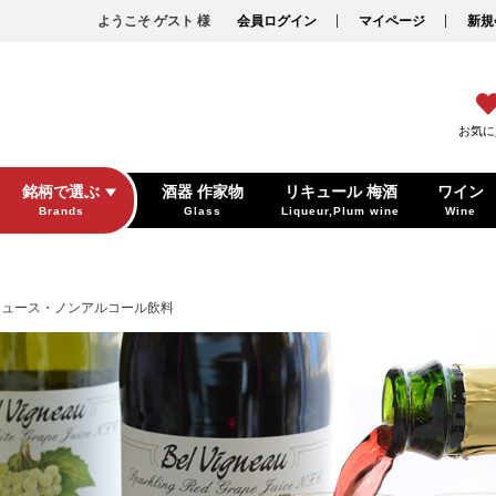
ようこそ ゲスト 様
会員ログイン
マイページ
新規
お気に
銘柄で選ぶ
酒器 作家物
リキュール 梅酒
ワイン
Brands
Glass
Liqueur,Plum wine
Wine
ジュース・ノンアルコール飲料