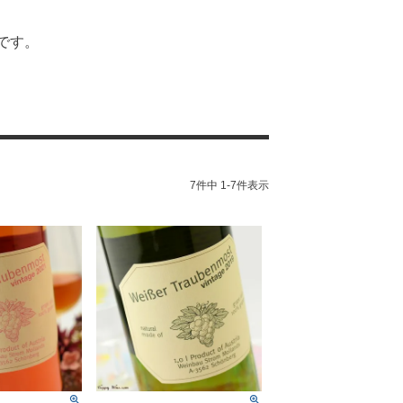
です。
7
件中
1
-
7
件表示