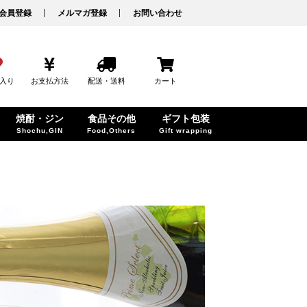
会員登録
メルマガ登録
お問い合わせ
入り
お支払方法
配送・送料
カート
焼酎・ジン
食品その他
ギフト包装
Shochu,GIN
Food,Others
Gift wrapping