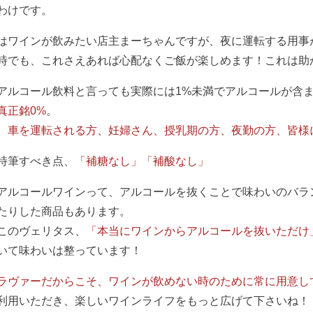
わけです。
はワインが飲みたい店主まーちゃんですが、夜に運転する用事
時でも、これさえあれば心配なくご飯が楽しめます！これは助
アルコール飲料と言っても実際には1%未満でアルコールが含
真正銘0%
。
、
車を運転される方、妊婦さん、授乳期の方、夜勤の方、皆様
特筆すべき点、
「補糖なし」「補酸なし」
アルコールワインって、アルコールを抜くことで味わいのバラ
たりした商品もあります。
このヴェリタス、
「本当にワインからアルコールを抜いただけ
いて味わいは整っています！
ラヴァーだからこそ、ワインが飲めない時のために常に用意し
利用いただき、楽しいワインライフをもっと広げて下さいね！