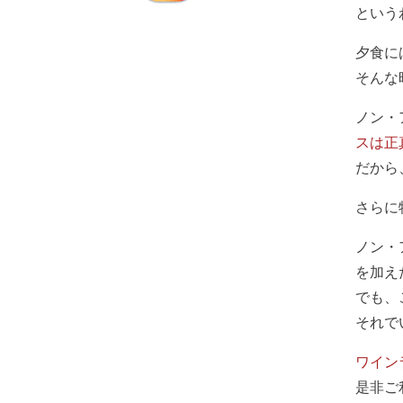
という
夕食に
そんな
ノン・
スは正
だから
さらに
ノン・
を加え
でも、
それで
ワイン
是非ご