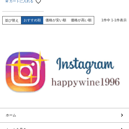
カートに入れる
おすすめ順
価格が安い順
価格が高い順
1
件中
1
-
1
件表示
並び替え
ホーム