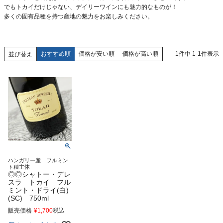
でもトカイだけじゃない、デイリーワインにも魅力的なものが！
多くの固有品種を持つ産地の魅力をお楽しみください。
おすすめ順
価格が安い順
価格が高い順
1
件中
1
-
1
件表示
並び替え
ハンガリー産 フルミン
ト種主体
◎◎シャトー・デレ
スラ トカイ フル
ミント・ドライ(白)
(SC) 750ml
販売価格
¥
1,700
税込