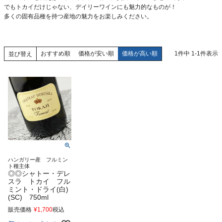
でもトカイだけじゃない、デイリーワインにも魅力的なものが！
多くの固有品種を持つ産地の魅力をお楽しみください。
おすすめ順
価格が安い順
価格が高い順
1
件中
1
-
1
件表示
並び替え
ハンガリー産 フルミン
ト種主体
◎◎シャトー・デレ
スラ トカイ フル
ミント・ドライ(白)
(SC) 750ml
販売価格
¥
1,700
税込