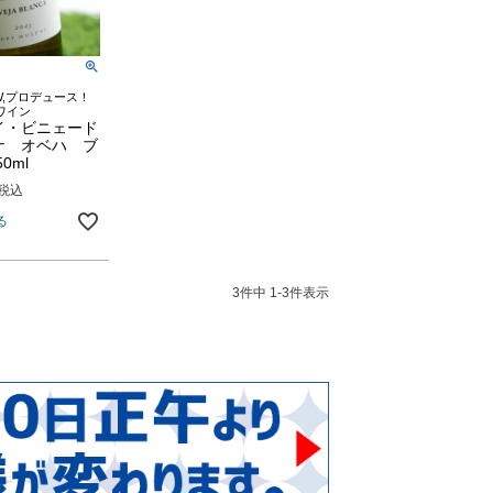
,プロデュース！
ワイン
イ・ビニェード
ナ オベハ ブ
0ml
税込
る
3
件中
1
-
3
件表示