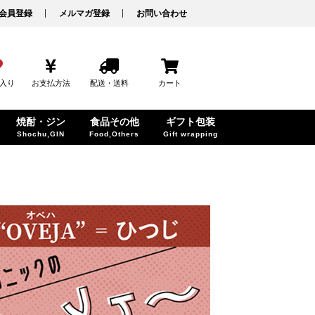
会員登録
メルマガ登録
お問い合わせ
入り
お支払方法
配送・送料
カート
焼酎・ジン
食品その他
ギフト包装
Shochu,GIN
Food,Others
Gift wrapping