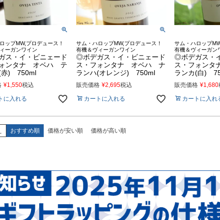
ロップMW,プロデュース！
サム・ハロップMW,プロデュース！
サム・ハロップMW
ィーガンワイン
有機＆ヴィーガンワイン
有機＆ヴィーガン
ガス・イ・ビニェード
◎ボデガス・イ・ビニェード
◎ボデガス・
ォンタナ オベハ テ
ス・フォンタナ オベハ ナ
ス・フォンタ
赤) 750ml
ランハ(オレンジ) 750ml
ランカ(白) 75
格
¥
1,550
税込
販売価格
¥
2,695
税込
販売価格
¥
1,680
トに入れる
カートに入れる
カートに入れ
え
おすすめ順
価格が安い順
価格が高い順