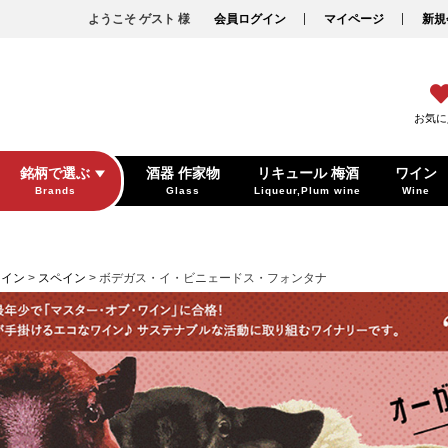
ようこそ ゲスト 様
会員ログイン
マイページ
新規
お気に
銘柄で選ぶ
酒器 作家物
リキュール 梅酒
ワイン
Brands
Glass
Liqueur,Plum wine
Wine
ワイン
スペイン
ボデガス・イ・ビニェードス・フォンタナ