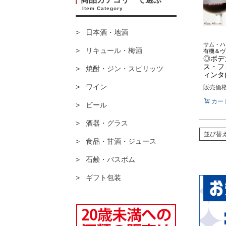
Item Category
日本酒・地酒
サム・ハ
リキュール・梅酒
有機＆ヴ
◎ボデ
ス・フ
焼酎・ジン・スピリッツ
ィンタ(
ワイン
販売価
カー
ビール
酒器・グラス
並び替
食品・甘酒・ジュース
石鹸・バスボム
ギフト包装