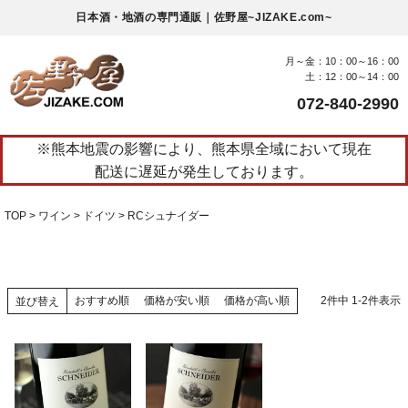
日本酒・地酒の専門通販｜佐野屋~JIZAKE.com~
月～金：10：00～16：00
土：12：00～14：00
072-840-2990
※熊本地震の影響により、熊本県全域において現在
配送に遅延が発生しております。
TOP
ワイン
ドイツ
RCシュナイダー
おすすめ順
価格が安い順
価格が高い順
2
件中
1
-
2
件表示
並び替え