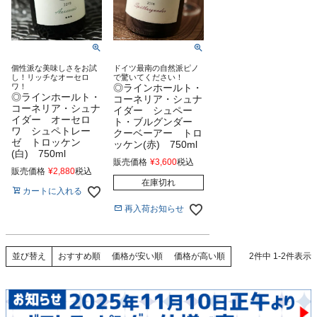
個性派な美味しさをお試
ドイツ最南の自然派ピノ
し！リッチなオーセロ
で驚いてください！
ワ！
◎ラインホールト・
◎ラインホールト・
コーネリア・シュナ
コーネリア・シュナ
イダー シュペー
イダー オーセロ
ト・ブルグンダー
ワ シュペトレー
クーベーアー トロ
ゼ トロッケン
ッケン(赤) 750ml
(白) 750ml
販売価格
¥
3,600
税込
販売価格
¥
2,880
税込
在庫切れ
カートに入れる
再入荷お知らせ
おすすめ順
価格が安い順
価格が高い順
2
件中
1
-
2
件表示
並び替え