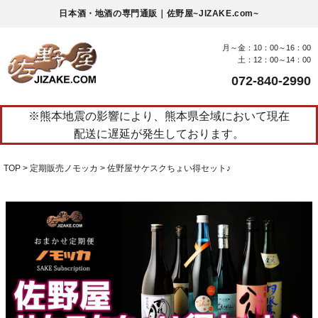
日本酒・地酒の専門通販｜佐野屋~JIZAKE.com~
月～金：10：00～16：00
土：12：00～14：00
072-840-2990
※熊本地震の影響により、熊本県全域において現在
配送に遅延が発生しております。
TOP
定期販売ノモッカ
佐野屋サケスクちょい得セット♪