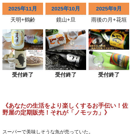
2025年11月
2025年10月
2025年9月
天明+鶴齢
鏡山+旦
雨後の月+花垣
受付終了
受付終了
受付終了
《あなたの生活をより楽しくするお手伝い！佐
野屋の定期販売！それが「ノモッカ」》
スーパーで美味しそうな魚が売っていた。