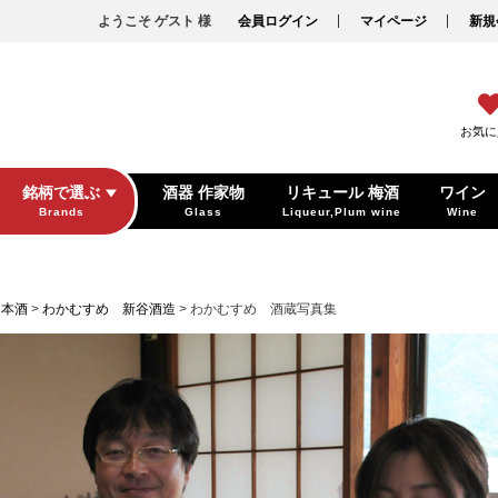
ようこそ ゲスト 様
会員ログイン
マイページ
新規
お気に
銘柄で選ぶ
酒器 作家物
リキュール 梅酒
ワイン
Brands
Glass
Liqueur,Plum wine
Wine
日本酒
わかむすめ 新谷酒造
わかむすめ 酒蔵写真集