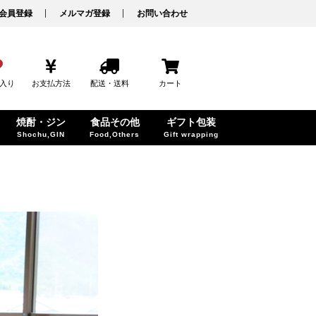
会員登録
メルマガ登録
お問い合わせ
入り
お支払方法
配送・送料
カート
焼酎・ジン
食品その他
ギフト包装
Shochu,GIN
Food,Others
Gift wrapping