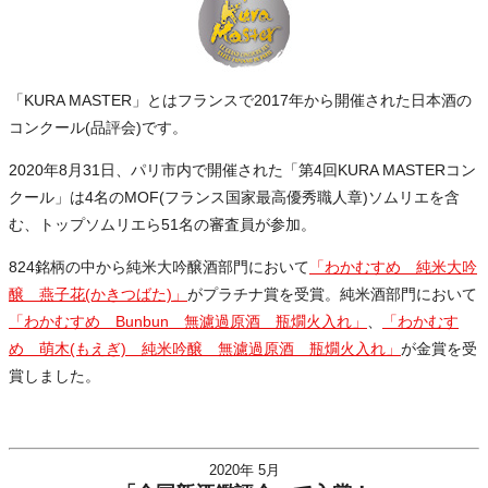
「KURA MASTER」とはフランスで2017年から開催された日本酒の
コンクール(品評会)です。
2020年8月31日、パリ市内で開催された「第4回KURA MASTERコン
クール」は4名のMOF(フランス国家最高優秀職人章)ソムリエを含
む、トップソムリエら51名の審査員が参加。
824銘柄の中から純米大吟醸酒部門において
「わかむすめ 純米大吟
醸 燕子花(かきつばた)」
がプラチナ賞を受賞。純米酒部門において
「わかむすめ Bunbun 無濾過原酒 瓶燗火入れ」
、
「わかむす
め 萌木(もえぎ) 純米吟醸 無濾過原酒 瓶燗火入れ」
が金賞を受
賞しました。
2020年 5月