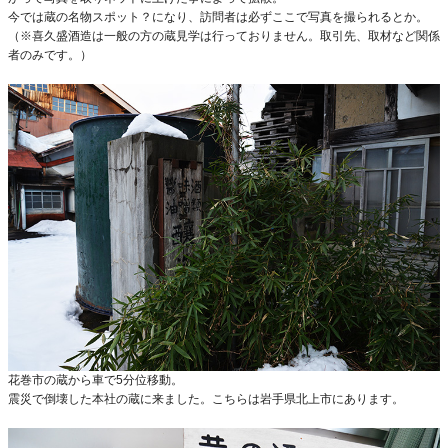
今では蔵の名物スポット？になり、訪問者は必ずここで写真を撮られるとか。
（※喜久盛酒造は一般の方の蔵見学は行っておりません。取引先、取材など関係
者のみです。）
花巻市の蔵から車で5分位移動。
震災で倒壊した本社の蔵に来ました。こちらは岩手県北上市にあります。