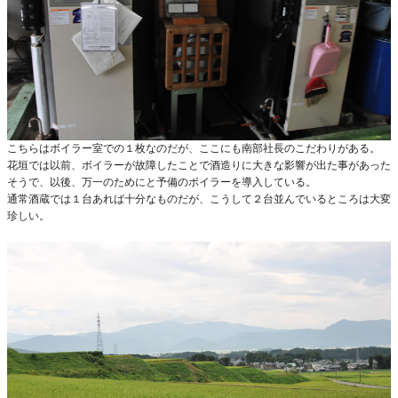
こちらはボイラー室での１枚なのだが、ここにも南部社長のこだわりがある。
花垣では以前、ボイラーが故障したことで酒造りに大きな影響が出た事があった
そうで、以後、万一のためにと予備のボイラーを導入している。
通常酒蔵では１台あれば十分なものだが、こうして２台並んでいるところは大変
珍しい。