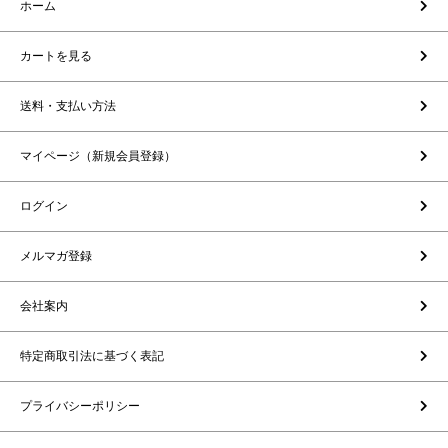
ホーム
カートを見る
送料・支払い方法
マイページ（新規会員登録）
ログイン
メルマガ登録
会社案内
特定商取引法に基づく表記
プライバシーポリシー