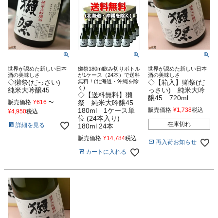
世界が認めた新しい日本
獺祭180ml飲み切りボトル
世界が認めた新しい日本
酒の美味しさ
が1ケース（24本）で送料
酒の美味しさ
◇獺祭(だっさい)
無料！(北海道・沖縄を除
◇【箱入】獺祭(だ
く)
純米大吟醸45
っさい) 純米大吟
◇【送料無料】獺
醸45 720ml
販売価格
¥
616
〜
祭 純米大吟醸45
180ml 1ケース単
販売価格
¥
1,738
税込
¥
4,950
税込
位 (24本入り)
在庫切れ
詳細を見る
180ml 24本
販売価格
¥
14,784
税込
再入荷お知らせ
カートに入れる