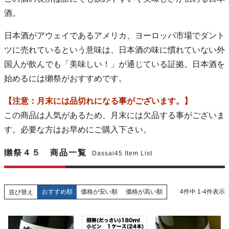
酒。
日本酒がアウェイであるアメリカ、ヨーロッパ市場でダント
ツに売れているという意味は、日本酒の味に慣れていない外
国人が飲んでも「美味しい！」が通じている証拠。日本酒を
始めるには獺祭がおすすめです。
【注意：月末には品切れになる事がございます。】
この商品は人気があるため、月末には欠品する事がございま
す。必要な方はお早めにご購入下さい。
獺祭４５ 商品一覧
Dassai45 Item List
おすすめ順
価格が安い順
価格が高い順
4
件中
1
-
4
件表示
並び替え