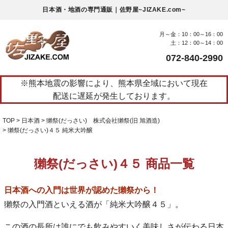
日本酒・地酒の専門通販｜佐野屋~JIZAKE.com~
月～金：10：00～16：00
土：12：00～14：00
072-840-2990
※熊本地震の影響により、熊本県全域において現在
配送に遅延が発生しております。
TOP
日本酒
獺祭(だっさい) 株式会社獺祭(旧 旭酒造)
獺祭(だっさい)４５ 純米大吟醸
獺祭(だっさい)４５ 商品一覧
日本酒への入門は世界が認めた獺祭から！
獺祭の入門酒といえる酒が「純米大吟醸４５」。
この酒の長所は誰にでも飲みやすいく美味しさが伝わる日本