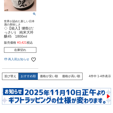
世界が認めた新しい日本
酒の美味しさ
◇【箱入】獺祭(だ
っさい) 純米大吟
醸45 1800ml
販売価格
¥
3,421
税込
在庫切れ
再入荷お知らせ
おすすめ順
価格が安い順
価格が高い順
4
件中
1
-
4
件表示
並び替え