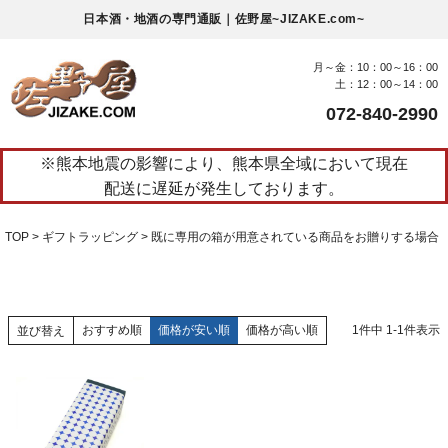
日本酒・地酒の専門通販｜佐野屋~JIZAKE.com~
月～金：10：00～16：00
土：12：00～14：00
072-840-2990
※熊本地震の影響により、熊本県全域において現在
配送に遅延が発生しております。
TOP
ギフトラッピング
既に専用の箱が用意されている商品をお贈りする場合
おすすめ順
価格が安い順
価格が高い順
1
件中
1
-
1
件表示
並び替え