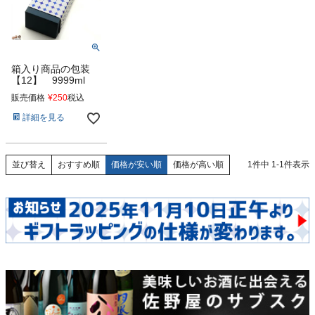
箱入り商品の包装
【12】 9999ml
販売価格
¥
250
税込
詳細を見る
おすすめ順
価格が安い順
価格が高い順
1
件中
1
-
1
件表示
並び替え