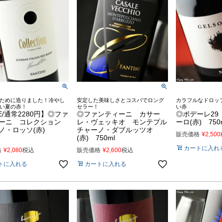
ために造りました！冷やし
安定した美味しさとコスパでロング
カラフルなドロッ
い夏の赤！
セラー！
い赤
E/通常2280円】◎ファ
◎ファンティーニ カサー
◎ポデーレ29
ーニ コレクション
レ・ヴェッキオ モンテプル
ーロ(赤) 750
ノ・ロッソ(赤)
チャーノ・ダブルッツオ
販売価格
¥
2,500
(赤) 750ml
カートに入れ
格
¥
2,080
税込
販売価格
¥
2,600
税込
トに入れる
カートに入れる