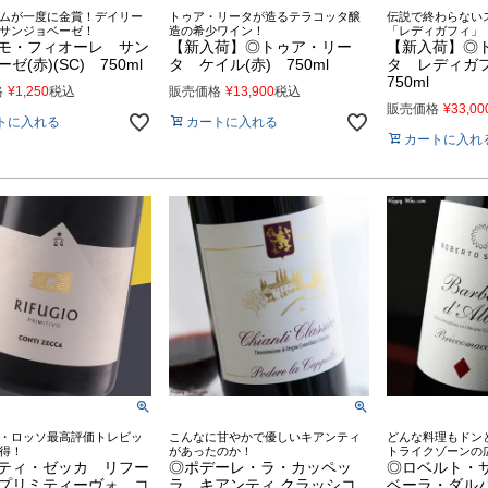
ムが一度に金賞！デイリー
トゥア・リータが造るテラコッタ醸
伝説で終わらない
サンジョベーゼ！
造の希少ワイン！
「レディガフィ」
モ・フィオーレ サン
【新入荷】◎トゥア・リー
【新入荷】◎
ゼ(赤)(SC) 750ml
タ ケイル(赤) 750ml
タ レディガ
750ml
格
¥
1,250
税込
販売価格
¥
13,900
税込
販売価格
¥
33,00
トに入れる
カートに入れる
カートに入れ
・ロッソ最高評価トレビッ
こんなに甘やかで優しいキアンティ
どんな料理もドン
得！
があったのか！
トライクゾーンの
ティ・ゼッカ リフー
◎ポデーレ・ラ・カッペッ
◎ロベルト・
プリミティーヴォ コ
ラ キアンティ クラッシコ
ベーラ・ダル