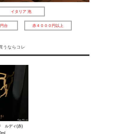
イタリア 泡
円台
赤４０００円以上
買うならコレ
ジ ルディ(赤)
0ml