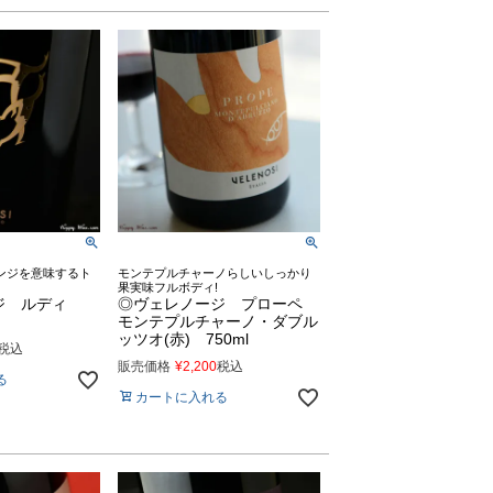
ンジを意味するト
モンテプルチャーノらしいしっかり
果実味フルボディ!
ジ ルディ
◎ヴェレノージ プローペ
モンテプルチャーノ・ダブル
ッツオ(赤) 750ml
税込
販売価格
¥
2,200
税込
る
カートに入れる