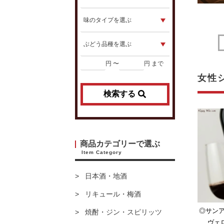
円 〜
円 まで
女性
検索する
商品カテゴリーで選ぶ
Item Category
日本酒・地酒
リキュール・梅酒
◎サン
焼酎・ジン・スピリッツ
ヴェロ