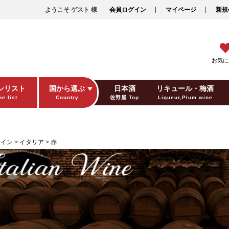
ようこそ ゲスト 様
会員ログイン
マイページ
新規
お気に
ンリスト
国から選ぶ
日本酒
リキュール・梅酒
e list
Country
佐野屋 Top
Liqueur,Plum wine
ギフト包装
Gift wrapping
ワイン
イタリア
赤