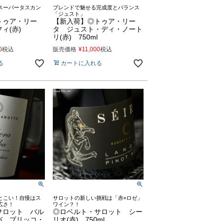
スーパータスカン
ブレンドで魅せる完成度とバランス
「ジュスト」
トゥア・リー
【新入荷】◎トゥア・リー
フィ(赤)
タ ジュスト・ディ・ノート
リ(赤) 750ml
0
税込
販売価格
¥
11,000
税込
る
カートに入れる
とこい！自慢はス
サロットの新しい挑戦は「赤×ロゼ」
広さ！
ワイン？！
サロット バル
◎ロベルト・サロット シー
バ ブリッコ・
リオ(赤) 750ml