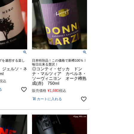
プを連想する楽し
日本特別品！この価格で新樽100％！
毎日出来る贅沢！
 ジェルソ・ネ
◎コンティ・ゼッカ ドン
ml
ナ・マルツィア カベルネ・
ソーヴィニヨン オーク樽熟
税込
成(赤) 750ml
る
販売価格
¥
1,680
税込
カートに入れる