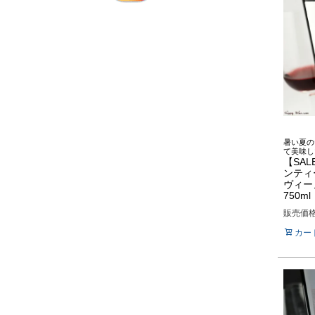
暑い夏の
て美味し
【SAL
ンティ
ヴィー
750ml
販売価
カー