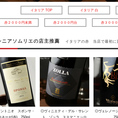
イタリア TOP
イタリア 白
赤２０００円未満
赤２０００円台
赤３０００
シニアソムリエの店主推薦
イタリアの赤 当店で最初に
アントニオ スポンサ・
◎ヴィニエティ・デル・サレン
◎ヴェレノー
ネーゼ(赤) 750ml
ト ゾッラ ススマニエッロ
75