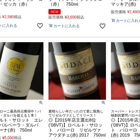
ィ・ゼッカ（赤）
（赤） 750ml
マッキア(赤) 7
販売価格
¥
2,400
NEW
格
¥
2,580
税込
販売価格
¥
3,600
税込
カートに入れ
トに入れる
カートに入れる
ローニ最高得点獲得中！バ
素晴らしい年だったので更に瓶熟し
スーパー・トレス
・ダルバを超える１本！
てリゼルヴァとしてリリース！
独創的驚愕バロー
ルト・サロット エレ
◎【2015年店主選出8位
◎【2015年
バルベーラ・ダルバ
(’08VT)】ロベルト・サロッ
(’08VT)】
ナ(赤) 750ml
ト バローロ リゼルヴァ
ト バローロ
アウダチェ(赤) 2017 750ml
(赤) 2019 75
格
¥
5,000
税込