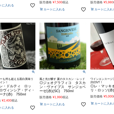
販売価格
¥
7,500
税込
販売価格
¥
5,980
トに入れる
カートに入れる
カートに入れ
ーも州も超える面白美味リ
風と光が醸す 夏のタスカン・レッド
ワインエンスージ
イン！
◎ジェオグラフィコ タスカ
2023VT！
レ・ドルティ ロッ
◎レ・マッキ
ン・ヴァイブス サンジョベ
ロヴィンシア・ディ・
リ・ロッソ(赤)
ーゼ(赤)(SC) 750ml
ナ(赤) 750ml
販売価格
¥
5,000
販売価格
¥
1,990
税込
格
¥
2,400
税込
カートに入れ
カートに入れる
トに入れる