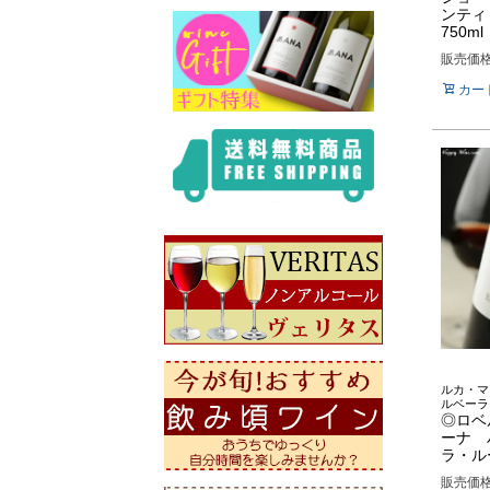
ンテ
750ml
販売価
カー
ルカ・マ
ルベーラ
◎ロベ
ーナ 
ラ・ルー
販売価