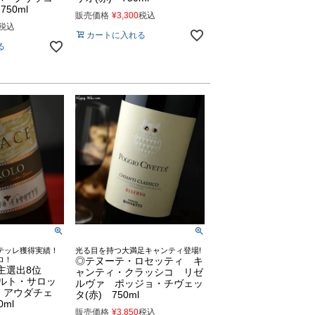
50ml
販売価格
¥
3,300
税込
税込
カートに入れる
る
テッレ獲得実績！
光る目を持つ大満足キャンティ登場!
ロ！
◎テヌーテ・ロセッティ キ
店主選出8位
ャンティ・クラッシコ リゼ
ロベルト・サロッ
ルヴァ ポッジョ・チヴェッ
 アウダチェ
タ(赤) 750ml
0ml
販売価格
¥
3,850
税込