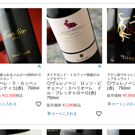
造られるメルロー100%のス
ダイヤモンド・トロフィー実績のロ
ラテン語でチャレ
スカン！
ングセラー！
ップキュヴェ！
ーレ・ラ・カッペッ
◎ヴェレノージ ロッソ・ピ
◎ヴェレノー
ティコ(赤) 750ml
チェーノ・スペリオーレ イ
(赤) 750ml
ル・ブレッチャローロ(赤)
格
¥
12,500
税込
販売価格
¥
5,900
750ml
トに入れる
カートに入れ
販売価格
¥
2,180
税込
カートに入れる