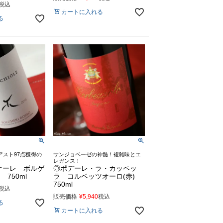
税込
カートに入れる
る
アスト97点獲得の
サンジョベーゼの神髄！複雑味とエ
レガンス！
オーレ ボルゲ
◎ポデーレ・ラ・カッペッ
 750ml
ラ コルベッツオーロ(赤)
750ml
税込
販売価格
¥
5,940
税込
る
カートに入れる