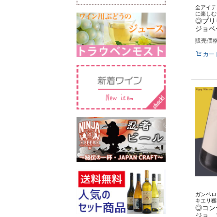
全アイテ
に楽しむ
◎プリ
ジョベー
販売価
カー
ガンベロ
キエリ獲
◎コン
ジョ 