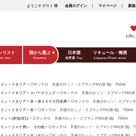
ようこそ ゲスト 様
会員ログイン
マイページ
新規
お気に
ンリスト
国から選ぶ
日本酒
リキュール・梅酒
e list
Country
佐野屋 Top
Liqueur,Plum wine
ギフト包装
Gift wrapping
ワイン
イタリア
◎サンテロ 天使のロッソ・スプマンテNV(赤.泡) 750ml
ワイン
イタリア
スパークリング
◎サンテロ 天使のロッソ・スプマンテNV(赤.泡
ワイン
イタリア
赤
赤２０００円未満
◎サンテロ 天使のロッソ・スプマンテNV(
ワイン
イタリア
赤
◎サンテロ 天使のロッソ・スプマンテNV(赤.泡) 750ml
ワイン
(赤泡)甘口
◎サンテロ 天使のロッソ・スプマンテNV(赤.泡) 750ml
ワイン
ジャケ買い その他
◎サンテロ 天使のロッソ・スプマンテNV(赤.泡) 75
ワイン
イタリア
サンテロ
◎サンテロ 天使のロッソ・スプマンテNV(赤.泡) 75