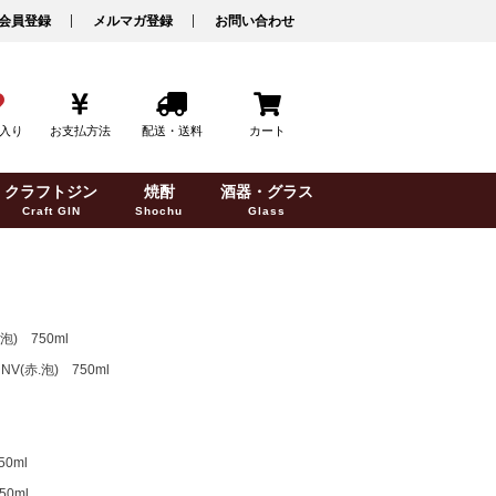
会員登録
メルマガ登録
お問い合わせ
入り
お支払方法
配送・送料
カート
クラフトジン
焼酎
酒器・グラス
Craft GIN
Shochu
Glass
) 750ml
赤.泡) 750ml
0ml
0ml