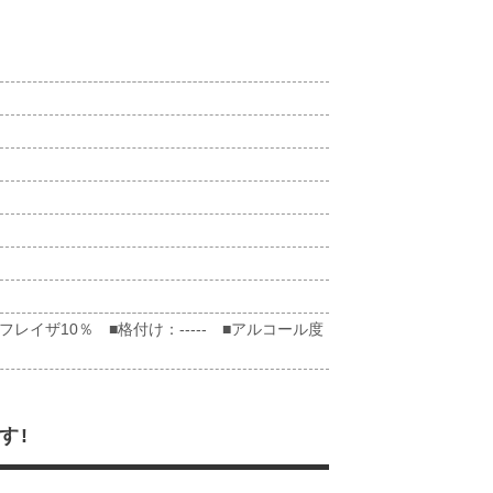
イザ10％ ■格付け：----- ■アルコール度
す!