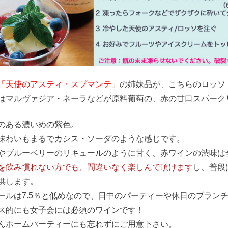
「天使のアスティ・スプマンテ」
の姉妹品が、こちらのロッソ
はマルヴァジア・ネーラなどが原料葡萄の、赤の甘口スパーク
のある濃いめの紫色。
味わいもまるでカシス・ソーダのような感じです。
やブルーベリーのリキュールのように甘く、赤ワインの渋味は
を飲み慣れない方でも、間違いなく楽しんで頂けます
し、普段
供します。
ールは7.5％と低めなので、日中のパーティーや休日のブラン
ス的にも女子会には必須のワインです！
んホームパーティーにも忘れずにご用意下さい。