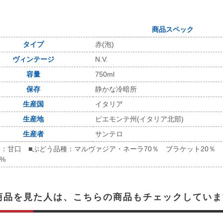
商品スペック
タイプ
赤(泡)
ヴィンテージ
N.V.
容量
750ml
保存
静かな冷暗所
生産国
イタリア
生産地
ピエモンテ州(イタリア北部)
生産者
サンテロ
：甘口 ■ぶどう品種：マルヴァジア・ネーラ70％ ブラケット20％ フレ
5%
商品を見た人は、こちらの商品もチェックしていま