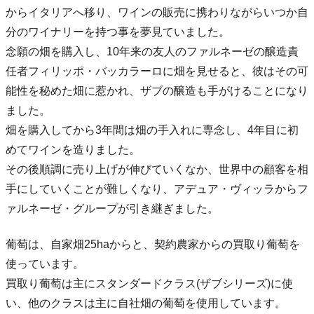
からイタリアへ移り、ワインの販売に携わりながらいつか自
分のワイナリーを持つ事を夢見ていました。
念願の畑を購入し、10年来の友人のファルネーゼの醸造責
任者フィリッポ・バッカラーロに畑を見せると、彼はその可
能性を秘めた畑に惹かれ、ザブの醸造も手がけることになり
ました。
畑を購入してから3年間は畑の手入れに専念し、4年目に初
めてワインを造りました。
その後順調に売り上げが伸びていくなか、世界中の顧客を相
手にしていくことが難しくなり、アデュア・ヴィッラからフ
ァルネーゼ・グループが引き継ぎました。
葡萄は、自家畑25haからと、契約農家からの買取り葡萄を
使っています。
買取り葡萄は主にスタンダードクラス(ザブシリーズ)に使
い、他のクラスは主に自社畑の葡萄を使用しています。