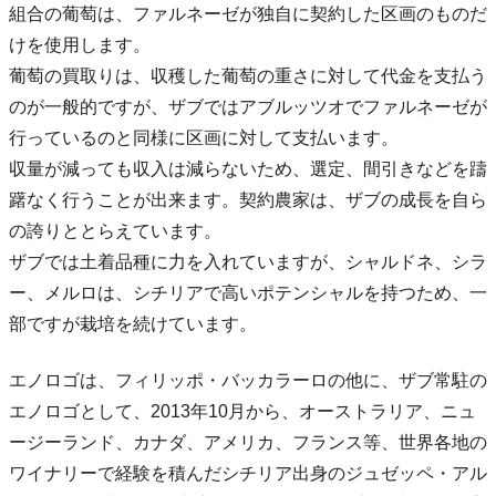
組合の葡萄は、ファルネーゼが独自に契約した区画のものだ
けを使用します。
葡萄の買取りは、収穫した葡萄の重さに対して代金を支払う
のが一般的ですが、ザブではアブルッツオでファルネーゼが
行っているのと同様に区画に対して支払います。
収量が減っても収入は減らないため、選定、間引きなどを躊
躇なく行うことが出来ます。契約農家は、ザブの成長を自ら
の誇りととらえています。
ザブでは土着品種に力を入れていますが、シャルドネ、シラ
ー、メルロは、シチリアで高いポテンシャルを持つため、一
部ですが栽培を続けています。
エノロゴは、フィリッポ・バッカラーロの他に、ザブ常駐の
エノロゴとして、2013年10月から、オーストラリア、ニュ
ージーランド、カナダ、アメリカ、フランス等、世界各地の
ワイナリーで経験を積んだシチリア出身のジュゼッペ・アル