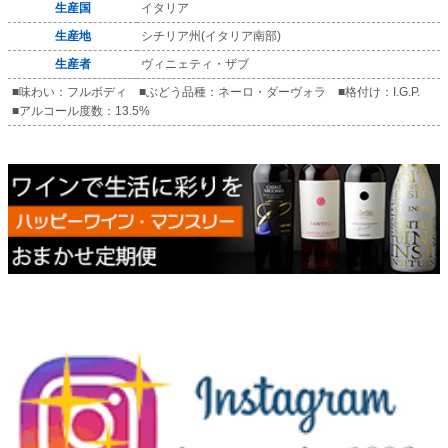
生産国
イタリア
生産地
シチリア州(イタリア南部)
生産者
ヴィニェティ・ザブ
■味わい：フルボディ ■ぶどう品種：ネーロ・ダーヴォラ ■格付け：I.G.P.
■アルコール度数：13.5%