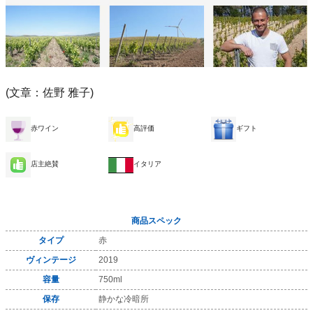
(文章：佐野 雅子)
赤ワイン
高評価
ギフト
店主絶賛
イタリア
商品スペック
タイプ
赤
ヴィンテージ
2019
容量
750ml
保存
静かな冷暗所