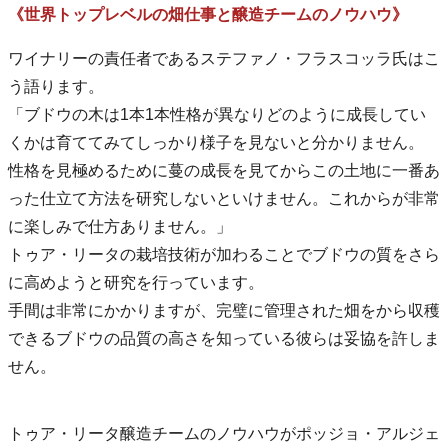
《世界トップレベルの畑仕事と醸造チームのノウハウ》
ワイナリーの責任者であるステファノ・フラスコッラ氏はこ
う語ります。
「ブドウの木は1本1本性格が異なりどのように成長してい
くかは育ててみてしっかり様子を見ないと分かりません。
性格を見極めるために蔓の成長を見てからこの土地に一番あ
った仕立て方法を研究しないといけません。これからが非常
に楽しみで仕方ありません。」
トゥア・リータの栽培技術が加わることでブドウの質をさら
に高めようと研究を行っています。
手間は非常にかかりますが、完璧に管理された畑をから収穫
できるブドウの品質の高さを知っている彼らは妥協を許しま
せん。
トゥア・リータ醸造チームのノウハウがポッジョ・アルジェ