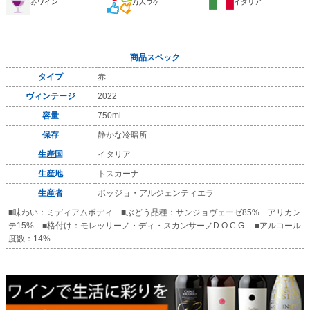
赤ワイン
万人ウケ
イタリア
商品スペック
タイプ
赤
ヴィンテージ
2022
容量
750ml
保存
静かな冷暗所
生産国
イタリア
生産地
トスカーナ
生産者
ポッジョ・アルジェンティエラ
■味わい：ミディアムボディ ■ぶどう品種：サンジョヴェーゼ85% アリカン
テ15% ■格付け：モレッリーノ・ディ・スカンサーノD.O.C.G. ■アルコール
度数：14%