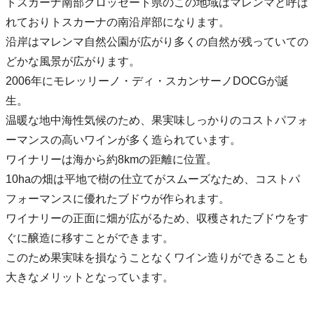
トスカーナ南部グロッセート県のこの地域はマレンマと呼ば
れておりトスカーナの南沿岸部になります。
沿岸はマレンマ自然公園が広がり多くの自然が残っていての
どかな風景が広がります。
2006年にモレッリーノ・ディ・スカンサーノDOCGが誕
生。
温暖な地中海性気候のため、果実味しっかりのコストパフォ
ーマンスの高いワインが多く造られています。
ワイナリーは海から約8kmの距離に位置。
10haの畑は平地で樹の仕立てがスムーズなため、コストパ
フォーマンスに優れたブドウが作られます。
ワイナリーの正面に畑が広がるため、収穫されたブドウをす
ぐに醸造に移すことができます。
このため果実味を損なうことなくワイン造りができることも
大きなメリットとなっています。