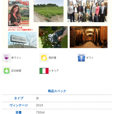
赤ワイン
高評価
ギフト
店主絶賛
イタリア
商品スペック
タイプ
赤
ヴィンテージ
2019
容量
750ml