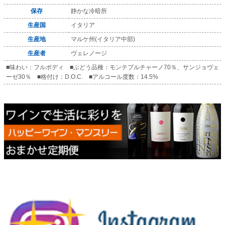
保存
静かな冷暗所
生産国
イタリア
生産地
マルケ州(イタリア中部)
生産者
ヴェレノージ
■味わい：フルボディ ■ぶどう品種：モンテプルチャーノ70％、サンジョヴェ
ーゼ30％ ■格付け：D.O.C. ■アルコール度数：14.5%