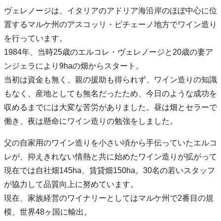
ヴェレノージは、イタリアのアドリア海沿岸のほぼ中心に位
置するマルケ州のアスコッリ・ピチェーノ地方でワイン造り
を行っています。
1984年、当時25歳のエルコレ・ヴェレノージと20歳の妻ア
ンジェラにより9haの畑からスタート。
当初は資金も無く、親の援助も得られず、ワイン造りの知識
もなく、産地としても無名だったため、今日のような成功を
収めるまでには大変な苦労がありました。昼は畑とセラーで
働き、夜は懸命にワイン造りの勉強をしました。
父の自家用のワイン造りを小さい頃から手伝っていたエルコ
レが、抑えきれない情熱と共に始めたワイン造りが拡がって
現在では自社畑145ha、賃貸畑150ha。30名の若いスタッフ
が協力して品質向上に努めています。
現在、家族経営のワイナリーとしてはマルケ州で2番目の規
模、世界48ヶ国に輸出。