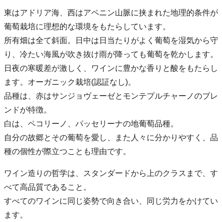
東はアドリア海、西はアペニン山脈に挟まれた地理的条件が
葡萄栽培に理想的な環境をもたらしています。
所有畑は全て斜面。日中は日当たりがよく葡萄を湿気から守
り、冷たい海風が吹き抜け雨が降っても葡萄を乾かします。
日夜の寒暖差が激しく、ワインに豊かな香りと酸をもたらし
ます。オーガニック栽培(認証なし)。
品種は、赤はサンジョヴェーゼとモンテプルチャーノのブレ
ンドが特徴。
白は、ペコリーノ、パッセリーナの地葡萄品種。
自分の故郷とその葡萄を愛し、また人々に分かりやすく、品
種の個性が際立つことも理由です。
ワイン造りの哲学は、スタンダードから上のクラスまで、す
べて高品質であること。
すべてのワインに同じ姿勢で向き合い、同じ労力をかけてい
ます。