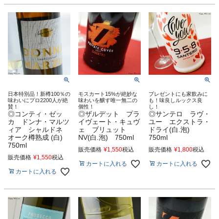
日本特別品！新樽100％の
モスカート15%が絶妙な
プレゼントにも家飲みに
味わいにプロ2200人が絶
味わいを醸す唯一無二の
も！味良しルックス良
賛！
個性！
し！
◎コンティ・ゼッ
◎ザルデット プラ
◎サンテロ ラヴ・
カ ドンナ・マルツ
イヴェート・キュヴ
ユー エクストラ・
ィア シャルドネ
ェ ブリュット
ドライ(白.泡)
オーク樽熟成 (白)
NV(白.泡) 750ml
750ml
750ml
販売価格
¥
1,550
税込
販売価格
¥
1,800
税込
販売価格
¥
1,550
税込
カートに入れる
カートに入れる
カートに入れる