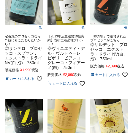
定番泡のプロセッコなら
【2013年店主選出10位実
「神の雫」で絶賛された
外観にもこだわりたいか
績】古樹土着品種ブレン
プロセッコがこちら
ら！
ド！
◎ザルデット プロ
◎サンテロ プロセ
◎ヴィニエティ・デ
セッコ エクスト
ッコ・スプマンテ
ル・ヴルトゥーレ
ラ・ドライ NV(白.
エクストラ・ドライ
ピポリ ビアンコ
泡) 750ml
NV(白.泡) 750ml
グレーコ・フィアー
販売価格
¥
2,090
税込
ノ(白) 750ml
販売価格
¥
1,990
税込
カートに入れる
販売価格
¥
2,090
税込
カートに入れる
カートに入れる