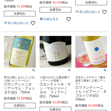
750ml
販売価格
¥
1,419
税込
在庫切れ
販売価格
¥
1,309
税込
在庫切れ
再入荷お知らせ
在庫切れ
詳細を見る
再入荷お知らせ
努力は惜しまない!こだわ
人気のタロに土着品種フ
当店ロングセラー！製法
り抜いたソアーヴェ!
ィアーノが登場！
改良で美味しさ更にアッ
◎サンアントニオ
◎カンティーネ・サ
プ！
◎ファンティーニ
ソアーヴェ・フォン
ン・マルツァーノ
トレッビアーノ・ダ
タナ(白) 750ml
タロ フィアーノ
ブルッツオ(白)
(白) 750ml
販売価格
¥
1,580
税込
750ml
販売価格
¥
1,650
税込
在庫切れ
販売価格
¥
1,695
税込
在庫切れ