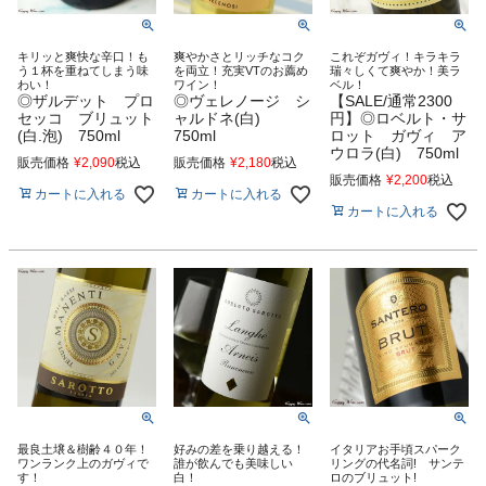
キリッと爽快な辛口！も
爽やかさとリッチなコク
これぞガヴィ！キラキラ
う１杯を重ねてしまう味
を両立！充実VTのお薦め
瑞々しくて爽やか！美ラ
わい！
ワイン！
ベル！
◎ザルデット プロ
◎ヴェレノージ シ
【SALE/通常2300
セッコ ブリュット
ャルドネ(白)
円】◎ロベルト・サ
(白.泡) 750ml
750ml
ロット ガヴィ ア
ウロラ(白) 750ml
販売価格
¥
2,090
税込
販売価格
¥
2,180
税込
販売価格
¥
2,200
税込
カートに入れる
カートに入れる
カートに入れる
最良土壌＆樹齢４０年！
好みの差を乗り越える！
イタリアお手頃スパーク
ワンランク上のガヴィで
誰が飲んでも美味しい
リングの代名詞! サンテ
す！
白！
ロのブリュット!