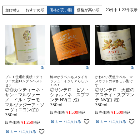
おすすめ順
価格が安い順
価格が高い順
23
件中
1
-
23
件表示
並び替え
プロ１位選出実績！デイ
鮮やかラベルもスタイリ
かわいい天使ラベル マ
リーの超ロング＆ベスト
ッシュ！イタリアらしい
スカットのやさしい泡で
セラー！
１本！
す！
◎◎カンティーネ・
◎サンテロ ピノ・
◎サンテロ 天使の
サン・マルツァー
シャルドネ スプマ
アスティ・スプマン
ノ イル・プーモ
ンテ NV(白.泡)
テ NV(白.泡)
マルヴァジーア・ソ
750ml
750ml
ーヴィニヨン(白)
販売価格
¥
1,500
税込
販売価格
¥
1,500
税込
750ml
カートに入れる
カートに入れる
販売価格
¥
1,250
税込
カートに入れる