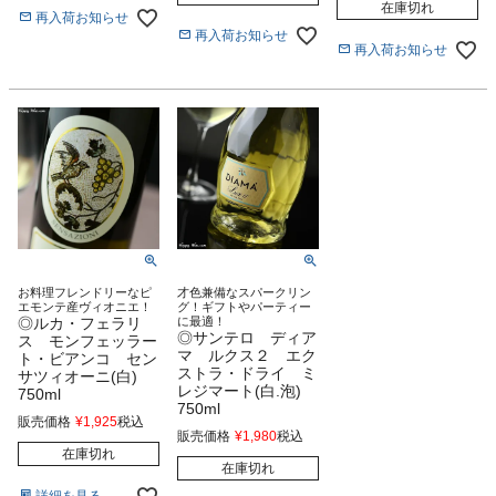
在庫切れ
再入荷お知らせ
再入荷お知らせ
再入荷お知らせ
お料理フレンドリーなピ
才色兼備なスパークリン
エモンテ産ヴィオニエ！
グ！ギフトやパーティー
◎ルカ・フェラリ
に最適！
◎サンテロ ディア
ス モンフェッラー
マ ルクス２ エク
ト・ビアンコ セン
ストラ・ドライ ミ
サツィオーニ(白)
レジマート(白.泡)
750ml
750ml
販売価格
¥
1,925
税込
販売価格
¥
1,980
税込
在庫切れ
在庫切れ
詳細を見る