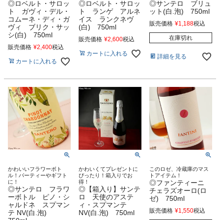
◎ロベルト・サロッ
◎ロベルト・サロッ
◎サンテロ ブリュ
ト ガヴィ・デル・
ト ランゲ アルネ
ット(白.泡) 750ml
コムーネ・ディ・ガ
イス ランクネヴ
販売価格
¥
1,188
税込
ヴィ ブリク・サッ
(白) 750ml
シ(白) 750ml
在庫切れ
販売価格
¥
2,600
税込
販売価格
¥
2,400
税込
カートに入れる
詳細を見る
カートに入れる
かわいいフラワーボト
かわいくてプレゼントに
このロゼ、冷蔵庫のマス
ル！パーティーやギフト
ぴったり！箱入りでお
トアイテム！
に！
得！
◎ファンティーニ
◎サンテロ フラワ
◎【箱入り】サンテ
チェラズオーロ(ロ
ーボトル ピノ・シ
ロ 天使のアステ
ゼ) 750ml
ャルドネ スプマン
ィ・スプマンテ
販売価格
¥
1,550
税込
テ NV(白.泡)
NV(白.泡) 750ml