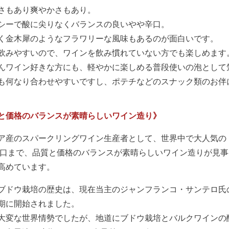
さもあり爽やかさもあり。
シーで酸に尖りなくバランスの良いやや辛口。
く金木犀のようなフラワリーな風味もあるのが面白いです。
飲みやすいので、ワインを飲み慣れていない方でも楽しめます
んワイン好きな方にも、軽やかに楽しめる普段使いの泡として
も何なり合わせやすいですし、ポテチなどのスナック類のお伴
と価格のバランスが素晴らしいワイン造り》
ア産のスパークリングワイン生産者として、世界中で大人気の
甘口まで、品質と価格のバランスが素晴らしいワイン造りが見
高めています。
ブドウ栽培の歴史は、現在当主のジャンフランコ・サンテロ氏
期に開始されました。
大変な世界情勢でしたが、地道にブドウ栽培とバルクワインの