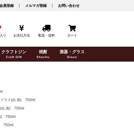
会員登録
メルマガ登録
お問い合わせ
入り
お支払方法
配送・送料
カート
クラフトジン
焼酎
酒器・グラス
Craft GIN
Shochu
Glass
l
イ(白.泡) 750ml
泡) 750ml
750ml
750ml