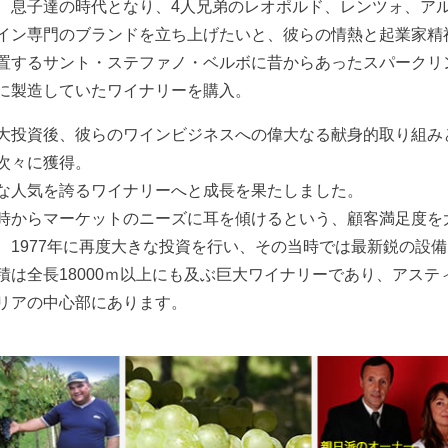
、息子達の時代となり、4人兄弟のレオポルド、レンツォ、ア
イン専門のブランドを立ち上げたいと、彼らの情熱と起業家精神
置するサント・ステファノ・ベルボに昔からあったスパークリ
に製造していたワイナリーを購入。
大投資後、彼らのワインビジネスへの偉大なる献身的取り組み
次々に獲得。
な人気を誇るワイナリーへと成長を果たしました。
時からマーケットのニーズに耳を傾けるという、顧客満足度を
、1977年に再度大きな投資を行い、その当時では最新鋭の設
積は全長18000ｍ以上にも及ぶ巨大ワイナリーであり、アス
リアの中心部にあります。