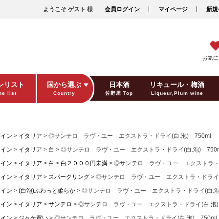
ようこそ ゲスト 様
会員ログイン
マイページ
新規
お気に
ンリスト
国から選ぶ
日本酒
リキュール・梅酒
e list
Country
佐野屋 Top
Liqueur,Plum wine
ギフト包装
Gift wrapping
ワイン
イタリア
◎サンテロ ラヴ・ユー エクストラ・ドライ(白.泡) 750ml
ワイン
イタリア
白
◎サンテロ ラヴ・ユー エクストラ・ドライ(白.泡) 750m
ワイン
イタリア
白
白２０００円未満
◎サンテロ ラヴ・ユー エクストラ・ドラ
ワイン
イタリア
スパークリング
◎サンテロ ラヴ・ユー エクストラ・ドライ(白.
ワイン
(白泡)ふわっと柔らか
◎サンテロ ラヴ・ユー エクストラ・ドライ(白.泡) 
ワイン
イタリア
サンテロ
◎サンテロ ラヴ・ユー エクストラ・ドライ(白.泡) 
ワイン
ジャケ買い
◎サンテロ ラヴ・ユー エクストラ・ドライ(白.泡) 750ml