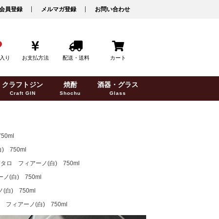
会員登録
メルマガ登録
お問い合わせ
入り
お支払方法
配送・送料
カート
クラフトジン
焼酎
酒器・グラス
Craft GIN
Shochu
Glass
0ml
750ml
ロ フィアーノ(白) 750ml
白) 750ml
) 750ml
ィアーノ(白) 750ml