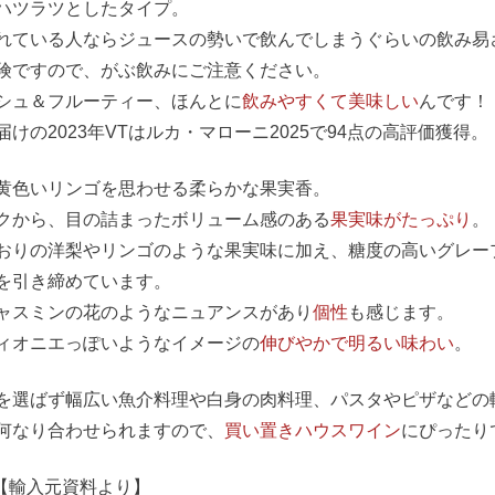
ハツラツとしたタイプ。
れている人ならジュースの勢いで飲んでしまうぐらいの飲み易
険ですので、がぶ飲みにご注意ください。
シュ＆フルーティー、ほんとに
飲みやすくて美味しい
んです！
届けの2023年VTはルカ・マローニ2025で94点の高評価獲得。
黄色いリンゴを思わせる柔らかな果実香。
クから、目の詰まったボリューム感のある
果実味がたっぷり
。
おりの洋梨やリンゴのような果実味に加え、糖度の高いグレー
を引き締めています。
ャスミンの花のようなニュアンスがあり
個性
も感じます。
ィオニエっぽいようなイメージの
伸びやかで明るい味わい
。
を選ばず幅広い魚介料理や白身の肉料理、パスタやピザなどの
何なり合わせられますので、
買い置きハウスワイン
にぴったり
==【輸入元資料より】