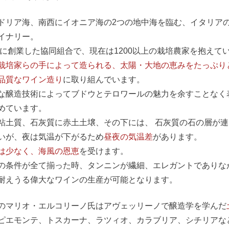
ドリア海、南西にイオニア海の2つの地中海を臨む、イタリア
イナリー。
2年に創業した協同組合で、現在は1200以上の栽培農家を抱えて
栽培家らの手によって造られる、太陽・大地の恵みをたっぷり
品質なワイン造り
に取り組んでいます。
な醸造技術によってブドウとテロワールの魅力を余すことなく
めています。
粘土質、石灰質に赤土土壌、その下には、 石灰質の石の層が
いが、夜は気温が下がるため
昼夜の気温差
があります。
は少なく、海風の恩恵
を受けます。
の条件が全て揃った時、タンニンが繊細、エレガントでありな
耐えうる偉大なワインの生産が可能となります。
のマリオ・エルコリーノ氏はアヴェッリーノで醸造学を学んだ
ピエモンテ、トスカーナ、ラツィオ、カラブリア、シチリアな