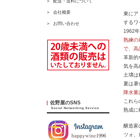
配送・送料について
会社概要
東にア
するワ
お問い合わせ
196
熟練の
で、高
革新的
気を高
土壌は
夏は暑
降水量
これら
佐野屋のSNS
Social Networking Service
熟成に
醸造家
ツォ、