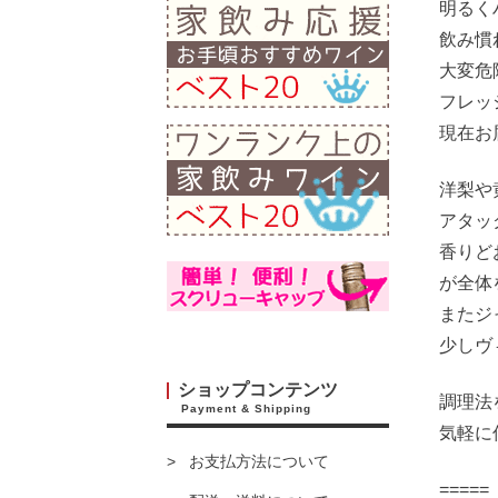
明るく
飲み慣
大変危
フレッ
現在お
洋梨や
アタッ
香りど
が全体
またジ
少しヴ
ショップコンテンツ
調理法
Payment & Shipping
気軽に
お支払方法について
===