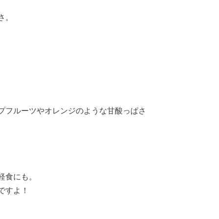
さ。
プフルーツやオレンジのような甘酸っぱさ
軽食にも。
ですよ！