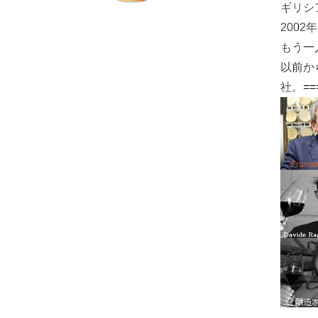
ギリシ
2002
もう一
以前か
社。==