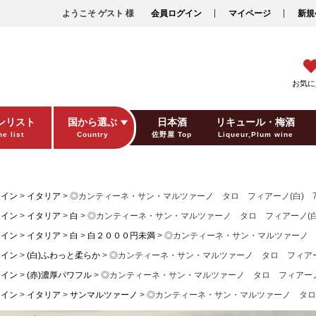
ようこそ ゲスト 様
会員ログイン
マイページ
新規
お気に
ンリスト
国から選ぶ
日本酒
リキュール・梅酒
e list
Country
佐野屋 Top
Liqueur,Plum wine
ギフト包装
Gift wrapping
ワイン
イタリア
◎カンティーネ・サン・マルツァーノ タロ フィアーノ(白) 75
ワイン
イタリア
白
◎カンティーネ・サン・マルツァーノ タロ フィアーノ(白) 
ワイン
イタリア
白
白２０００円未満
◎カンティーネ・サン・マルツァーノ タ
ワイン
(白)ふわっと柔らか
◎カンティーネ・サン・マルツァーノ タロ フィアーノ(
ワイン
(赤)濃厚パワフル
◎カンティーネ・サン・マルツァーノ タロ フィアーノ(白
ワイン
イタリア
サンマルツァーノ
◎カンティーネ・サン・マルツァーノ タロ フ