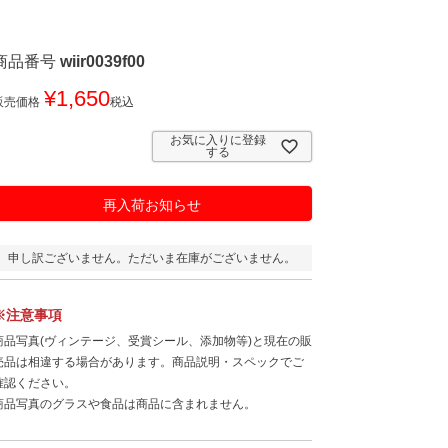
商品番号
wiir0039f00
¥
1,650
販売価格
税込
お気に入りに登録
する
再入荷お知らせ
申し訳ございません。ただいま在庫がございません。
※注意事項
商品写真(ヴィンテージ、受賞シール、添加物等)と現在の販
売品は相違する場合があります。商品説明・スペックでご
確認ください。
商品写真のグラスや食品は商品に含まれません。