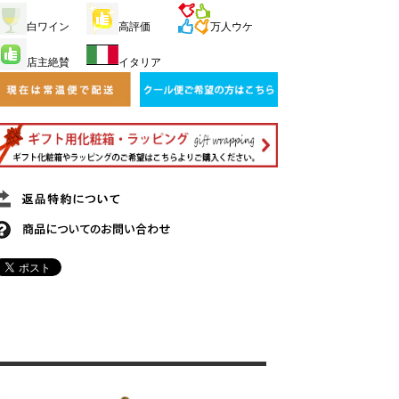
白ワイン
高評価
万人ウケ
店主絶賛
イタリア