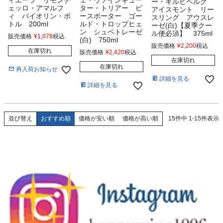
ー・キルヒベルク
ェッロ・アマルフ
ター・トリアー ピ
アイスモント リー
ィ バイオリン・ボ
ースポーター ゴー
スリング アウスレ
トル 200ml
ルド・トロップヒェ
ーゼ(白)【夏季クー
ン シュペトレーゼ
ル便必須】 375ml
販売価格
¥
1,078
税込
(白) 750ml
販売価格
¥
2,200
税込
在庫切れ
販売価格
¥
2,420
税込
在庫切れ
在庫切れ
再入荷お知らせ
詳細を見る
詳細を見る
おすすめ順
価格が安い順
価格が高い順
15
件中
1
-
15
件表示
並び替え