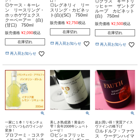
グ！
口！
◎クラス キードリ
◎ケース・キーレ
◎レグネリィ リー
ッヒャー ザントグ
ン リースリング・
スリング・カビネッ
ループ カビネット
ホッホゲヴェクス
ト(白)(SC) 750ml
(白) 750ml
クーベーアー (白)
販売価格
¥
2,750
税込
販売価格
¥
2,500
税込
(甘口) 750ml
在庫切れ
販売価格
¥
2,090
税込
在庫切れ
在庫切れ
再入荷お知らせ
再入荷お知らせ
再入荷お知らせ
一家に１本！リモンチェ
美しき熟成酒！黄金の
超お買い得！実質アイス
ッロでいつものワインが
雫！良年2008年シュペト
ヴァインの格下げ
変身！
レーゼ！
◎ルドルフ・ファウ
プロフーミ・コステ
◎ビショフリッヒ
ス ウーデンハイマ
ィエーラ リモンチ
ェ・ヴァインギュー