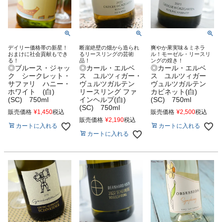
デイリー価格帯の新星！
断崖絶壁の畑から造られ
爽やか果実味＆ミネラ
おまけに社会貢献もでき
るリースリングの芸術
ル！モーゼル・リースリ
る！
品！
ングの煌き！
◎ブルース・ジャッ
◎カール・エルベ
◎カール・エルベ
ク シークレット・
ス ユルツィガー・
ス ユルツィガー
サファリ ハニー・
ヴュルツガルテン
ヴュルツガルテン
ホワイト (白)
リースリング ファ
カビネット(白)
(SC) 750ml
インヘルプ(白)
(SC) 750ml
(SC) 750ml
販売価格
¥
1,450
税込
販売価格
¥
2,500
税込
販売価格
¥
2,190
税込
カートに入れる
カートに入れる
カートに入れる