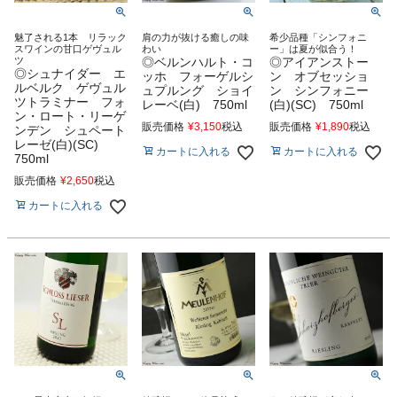
魅了される1本 リラック
肩の力が抜ける癒しの味
希少品種「シンフォニ
スワインの甘口ゲヴュル
わい
ー」は夏が似合う！
ツ
◎ベルンハルト・コ
◎アイアンストー
◎シュナイダー エ
ッホ フォーゲルシ
ン オブセッショ
ルベルク ゲヴュル
ュプルング ショイ
ン シンフォニー
ツトラミナー フォ
レーベ(白) 750ml
(白)(SC) 750ml
ン・ロート・リーゲ
販売価格
¥
3,150
税込
販売価格
¥
1,890
税込
ンデン シュペート
レーゼ(白)(SC)
カートに入れる
カートに入れる
750ml
販売価格
¥
2,650
税込
カートに入れる