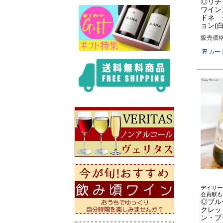
◎リチ
ワイン
ドネ 
ョン(白
販売価
カー
デイリー
会貢献も
◎ブル
クレッ
ン・ブラ