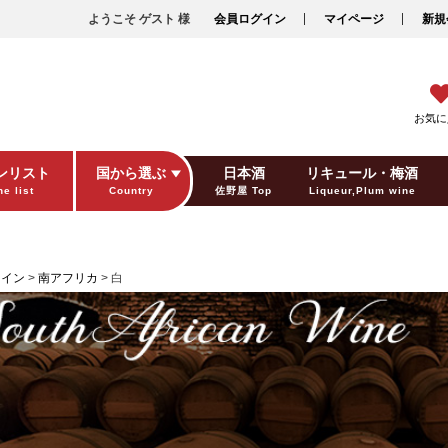
ようこそ ゲスト 様
会員ログイン
マイページ
新規
お気に
ンリスト
国から選ぶ
日本酒
リキュール・梅酒
e list
Country
佐野屋 Top
Liqueur,Plum wine
ギフト包装
Gift wrapping
ワイン
南アフリカ
白