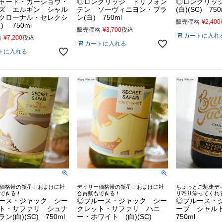
ャード・カーショウ・
◎ロングリッジ ドリフォン
◎ロングリッ
ズ エルギン シャル
テン ソーヴィニヨン・ブラ
(白)(SC) 750
クローナル・セレクシ
ン(白) 750ml
販売価格
¥
2,400
) 750ml
販売価格
¥
3,700
税込
カートに入れ
格
¥
7,200
税込
カートに入れる
トに入れる
価格帯の新星！おまけに社
デイリー価格帯の新星！おまけに社
ちょっとご馳走デ
できる！
会貢献もできる！
リ寄り添ってくれ
ース・ジャック シー
◎ブルース・ジャック シー
◎ブルース・
ト・サファリ シュナ
クレット・サファリ ハニ
ーブ シャル
ン(白)(SC) 750ml
ー・ホワイト (白)(SC)
750ml