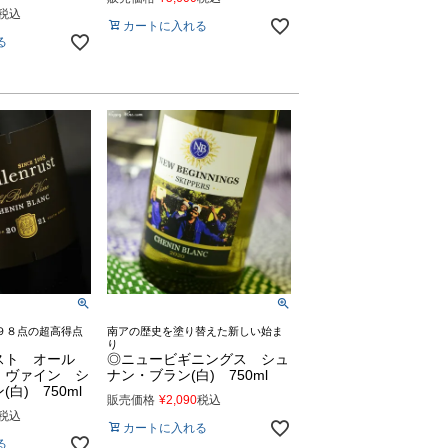
税込
カートに入れる
る
９８点の超高得点
南アの歴史を塗り替えた新しい始ま
り
スト オール
◎ニュービギニングス シュ
・ヴァイン シ
ナン・ブラン(白) 750ml
白) 750ml
販売価格
¥
2,090
税込
税込
カートに入れる
る