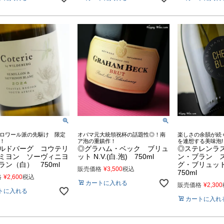
ロワール派の先駆け 限定
オバマ元大統領祝杯の話題性◎！南
楽しさの余韻が続
！
ア泡の重鎮作！
を連想する美味泡!
ルドバーグ コウテリ
◎グラハム・ベック ブリュ
◎ステレンラ
ミヨン ソーヴィニヨ
ット N.V.(白.泡) 750ml
ン・ブラン 
ラン（白） 750ml
グ・ブリュット
販売価格
¥
3,500
税込
750ml
格
¥
2,600
税込
カートに入れる
販売価格
¥
2,300
トに入れる
カートに入れ