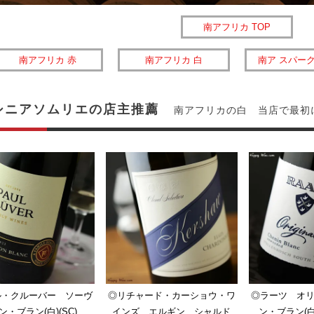
南アフリカ TOP
南アフリカ 赤
南アフリカ 白
南ア スパー
シニアソムリエの店主推薦
南アフリカの白 当店で最初
ル・クルーバー ソーヴ
◎リチャード・カーショウ・ワ
◎ラーツ オ
ン・ブラン(白)(SC)
インズ エルギン シャルド
ン・ブラン(白)