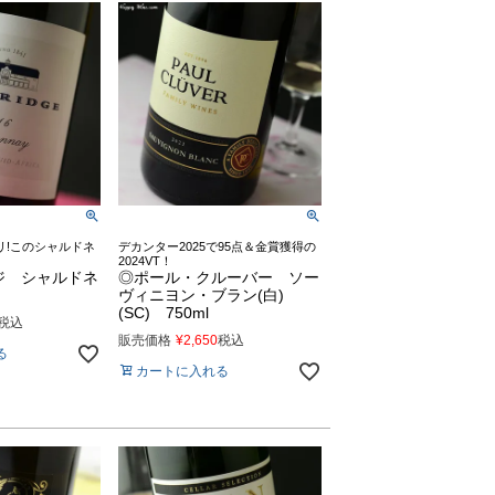
リ!このシャルドネ
デカンター2025で95点＆金賞獲得の
2024VT！
ジ シャルドネ
◎ポール・クルーバー ソー
ヴィニヨン・ブラン(白)
(SC) 750ml
税込
販売価格
¥
2,650
税込
る
カートに入れる