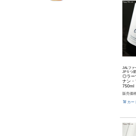
JALフ
JP５つ
◎ラー
ナン・
750ml
販売価
カー