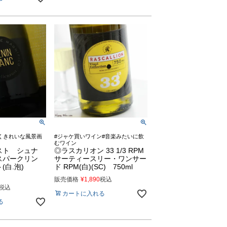
くきれいな風景画
#ジャケ買いワイン#音楽みたいに飲
むワイン
スト シュナ
◎ラスカリオン 33 1/3 RPM
スパークリン
サーティースリー・ワンサー
(白.泡)
ド RPM(白)(SC) 750ml
販売価格
¥
1,890
税込
税込
カートに入れる
る