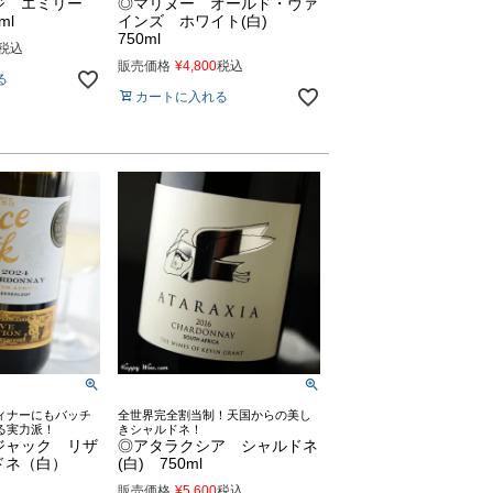
ジ エミリー
◎マリヌー オールド・ヴァ
ml
インズ ホワイト(白)
750ml
税込
販売価格
¥
4,800
税込
る
カートに入れる
ィナーにもバッチ
全世界完全割当制！天国からの美し
る実力派！
きシャルドネ！
ジャック リザ
◎アタラクシア シャルドネ
ドネ（白）
(白) 750ml
販売価格
¥
5,600
税込