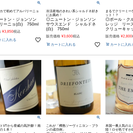
カで初めてアルバリーニョ
冷涼産地のきれい系シャルドネ好き
まるでクリーミー
にお薦め！
ット！？
ートン・ジョンソン
◎ニュートン・ジョンソン
◎ポール・ク
ーニョ(白) 750ml
サウスエンド シャルドネ
レッジ リース
(白) 750ml
クリューキャップ
格
¥
3,850
税込
販売価格
¥
3,600
税込
販売価格
¥
2,800
トに入れる
カートに入れる
カートに入れ
トVTから脅威の高評価!！南
これが「樽熟ソーヴィニヨン・ブラ
本国一番人気のエ
の１本！
ンの成功例」
陸！ロゼ色ですが