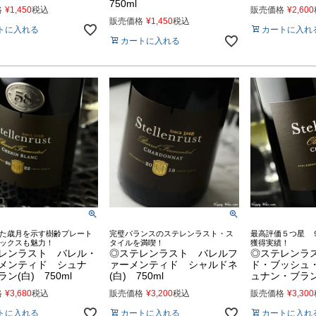
750ml
格
¥
1,450
税込
販売価格
¥
2,600
販売価格
¥
1,450
税込
トに入れる
カートに入れ
カートに入れる
た歳月を示す樹齢プレート
完璧バランスのステレンラスト・ス
最高評価５つ星 
ックスも魅力！
タイルを満喫！
獲得実績！
レンラスト バレル・
◎ステレンラスト バレルフ
◎ステレンラ
メンティド シュナ
ァーメンティド シャルドネ
ド・ブッシュ
ン(白) 750ml
(白) 750ml
ュナン・ブラン(
格
¥
3,680
税込
販売価格
¥
3,200
税込
販売価格
¥
3,300
トに入れる
カートに入れる
カートに入れ