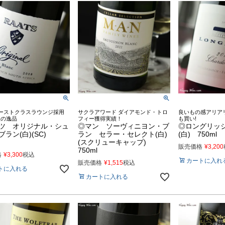
ァーストクラスラウンジ採用
サクラアワード ダイアモンド・トロ
良いもの感アリア
星の逸品
フィー獲得実績！
も買い!
ツ オリジナル・シュ
◎マン ソーヴィニヨン・ブ
◎ロングリッ
ブラン(白)(SC)
ラン セラー・セレクト(白)
(白) 750ml
(スクリューキャップ)
販売価格
¥
3,200
750ml
格
¥
3,300
税込
カートに入れ
販売価格
¥
1,515
税込
トに入れる
カートに入れる