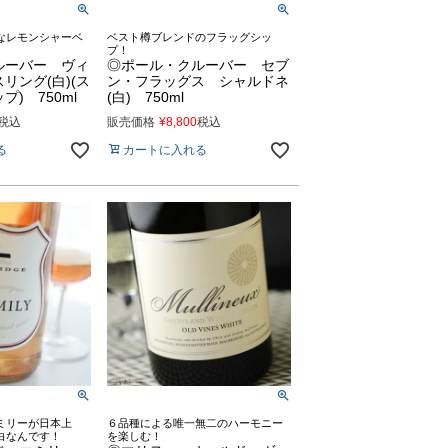
なレモンシャーベ
ベスト樽ブレンドのフラッグシッ
プ！
ルーバー ヴィ
◎ポール・クルーバー セブ
リング(白)(ス
ン・フラッグス シャルドネ
) 750ml
(白) 750ml
税込
販売価格
¥
8,800
税込
る
カートに入れる
ミリーが日本上
６品種による唯一無二のハーモニー
白なんです！
を楽しむ！