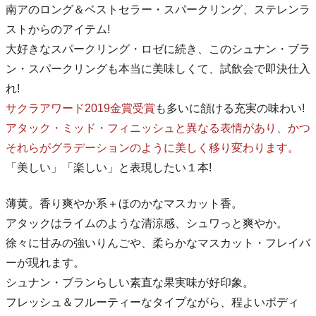
南アのロング＆ベストセラー・スパークリング、ステレンラ
ストからのアイテム!
大好きなスパークリング・ロゼに続き、このシュナン・ブラ
ン・スパークリングも本当に美味しくて、試飲会で即決仕入
れ!
サクラアワード2019金賞受賞
も多いに頷ける充実の味わい!
アタック・ミッド・フィニッシュと異なる表情があり、かつ
それらがグラデーションのように美しく移り変わります。
「美しい」「楽しい」と表現したい１本!
薄黄。香り爽やか系＋ほのかなマスカット香。
アタックはライムのような清涼感、シュワっと爽やか。
徐々に甘みの強いりんごや、柔らかなマスカット・フレイバ
ーが現れます。
シュナン・ブランらしい素直な果実味が好印象。
フレッシュ＆フルーティーなタイプながら、程よいボディ