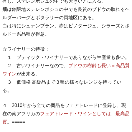
有し、ステレンボシュの中でも大きい方に入る。
畑は銘醸地ステレンボシュの中でも良質のブドウの取れるヘ
ルダーバーグとボタラリーの両地区にある。
白は特にシュナンブラン、赤はピノタージュ、シラーズとボ
ルドー系品種が得意。
☆ワイナリーの特徴：
１ ブティック・ワイナリーでありながら生産量も多い。
２ 古いワイナリーなので、
ブドウの樹齢も長い＝高品質
ワイン
が出来る。
３ 低価格 高級品まで３種の様々なレンジを持ってい
る。
４ 2010年から全ての商品をフェアトレードに登録し、現
在の南アフリカの
フェアトレード・ワインとしては、最高品
質
。=====