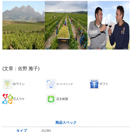
(文章：佐野 雅子)
白ワイン
ギフト
スパークリング
万人ウケ
店主絶賛
商品スペック
タイプ
白(泡)