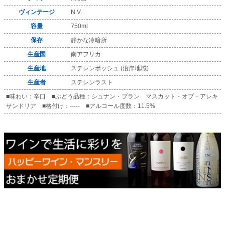
ヴィンテージ
N.V.
容量
750ml
保存
静かな冷暗所
生産国
南アフリカ
生産地
ステレンボッシュ (沿岸地域)
生産者
ステレンラスト
■味わい：辛口 ■ぶどう品種：シュナン・ブラン マスカット・オブ・アレキ
サンドリア ■格付け：----- ■アルコール度数：11.5%