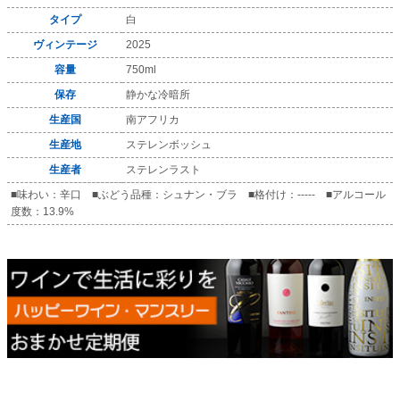
タイプ
白
ヴィンテージ
2025
容量
750ml
保存
静かな冷暗所
生産国
南アフリカ
生産地
ステレンボッシュ
生産者
ステレンラスト
■味わい：辛口 ■ぶどう品種：シュナン・ブラ ■格付け：----- ■アルコール
度数：13.9%