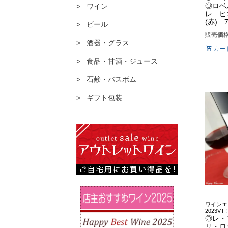
◎ロベ
ワイン
レ ピ
(赤) 7
ビール
販売価
酒器・グラス
カー
食品・甘酒・ジュース
石鹸・バスボム
ギフト包装
ワインエ
2023VT
◎レ・
リ・ロッ