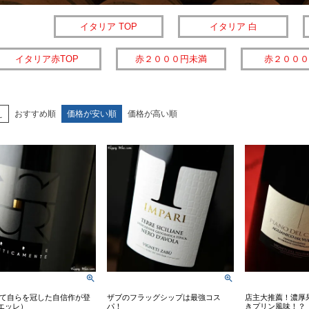
イタリア TOP
イタリア 白
イタリア赤TOP
赤２０００円未満
赤２０００
え
おすすめ順
価格が安い順
価格が高い順
て自らを冠した自信作が登
ザブのフラッグシップは最強コス
店主大推薦！濃厚
エッレ）
パ！
きプリン風味！？