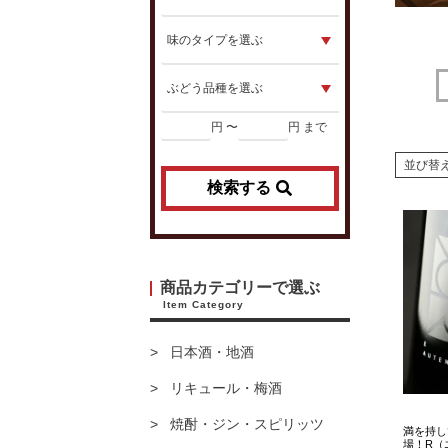
円 〜
円 まで
並び替
検索する
商品カテゴリーで選ぶ
Item Category
日本酒・地酒
リキュール・梅酒
焼酎・ジン・スピリッツ
満を持し
場！R（