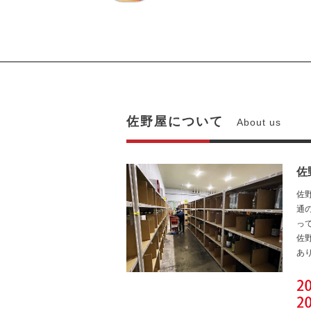
佐野屋について
About us
佐
佐
通
っ
佐
あ