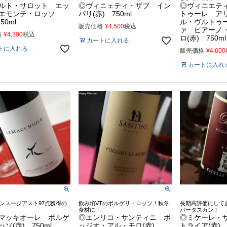
ルト・サロット エッ
◎ヴィニェティ・ザブ イン
◎ヴィニエテ
エモンテ・ロッソ
パリ(赤) 750ml
トゥーレ ア
50ml
ル・ヴルトゥ
販売価格
¥
4,500
税込
ァ ピアーノ
格
¥
4,300
税込
ロ(赤) 750ml
カートに入れる
トに入れる
販売価格
¥
4,600
カートに入れ
ンスージアスト97点獲得の
飲み頃VTのボルゲリ・ロッソ！秋冬
長期高評価にして
！
食材に！
パータスカン！
マッキオーレ ボルゲ
◎エンリコ・サンティニ ポ
◎ミケーレ・
ソ(赤) 750ml
ッジオ・アル・モロ(赤)
トライア(赤) 7