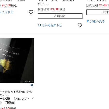
750ml
格
¥
5,000
税込
販売価格
¥
4,400
販売価格
¥
3,080
税込
トに入れる
在庫
在庫切れ
詳細を見る
再入荷お知らせ
生んだ傑作！地葡萄の完熟
ボディ！
ーレ29 ジェルソ・ド
) 750ml
格
¥
5,300
税込