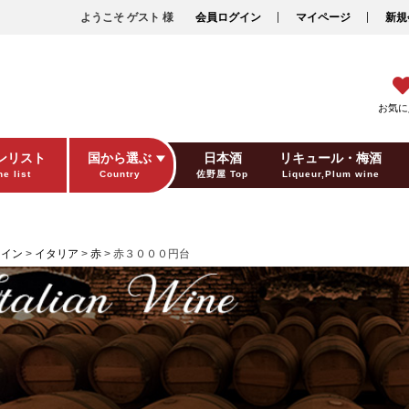
ようこそ ゲスト 様
会員ログイン
マイページ
新規
お気に
ンリスト
国から選ぶ
日本酒
リキュール・梅酒
e list
Country
佐野屋 Top
Liqueur,Plum wine
ギフト包装
Gift wrapping
ワイン
イタリア
赤
赤３０００円台