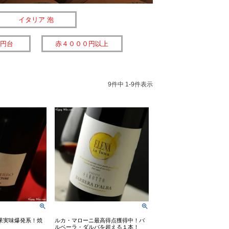
イタリア 泡
円台
赤４０００円以上
9
件中
1
-
9
件表示
果実味爆発系！焼
ルカ・マローニ最高得点獲得中！バ
ルベーラ・ダルバを超える１本！