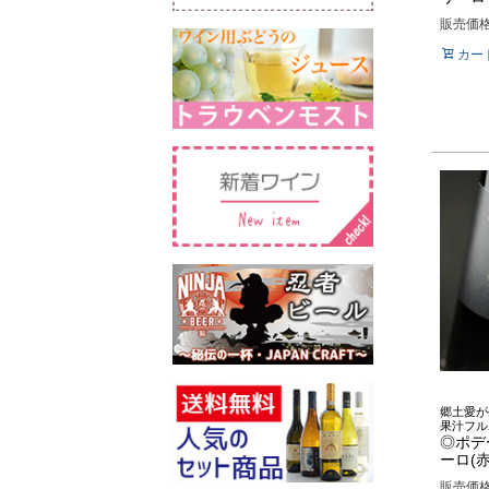
販売価
カー
郷土愛が
果汁フル
◎ポデ
ーロ(赤
販売価