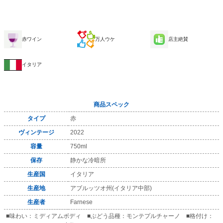
赤ワイン
万人ウケ
店主絶賛
イタリア
商品スペック
タイプ
赤
ヴィンテージ
2022
容量
750ml
保存
静かな冷暗所
生産国
イタリア
生産地
アブルッツオ州(イタリア中部)
生産者
Farnese
■味わい：ミディアムボディ ■ぶどう品種：モンテプルチャーノ ■格付け：