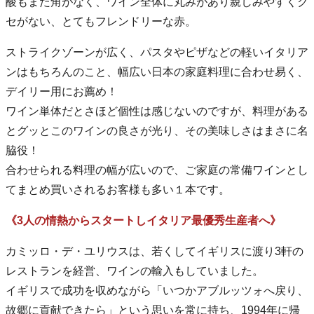
酸もまた角がなく、ワイン全体に丸みがあり親しみやすくク
セがない、とてもフレンドリーな赤。
ストライクゾーンが広く、パスタやピザなどの軽いイタリア
ンはもちろんのこと、幅広い日本の家庭料理に合わせ易く、
デイリー用にお薦め！
ワイン単体だとさほど個性は感じないのですが、料理がある
とグッとこのワインの良さが光り、その美味しさはまさに名
脇役！
合わせられる料理の幅が広いので、ご家庭の常備ワインとし
てまとめ買いされるお客様も多い１本です。
《3人の情熱からスタートしイタリア最優秀生産者へ》
カミッロ・デ・ユリウスは、若くしてイギリスに渡り3軒の
レストランを経営、ワインの輸入もしていました。
イギリスで成功を収めながら「いつかアブルッツォへ戻り、
故郷に貢献できたら」という思いを常に持ち、1994年に帰