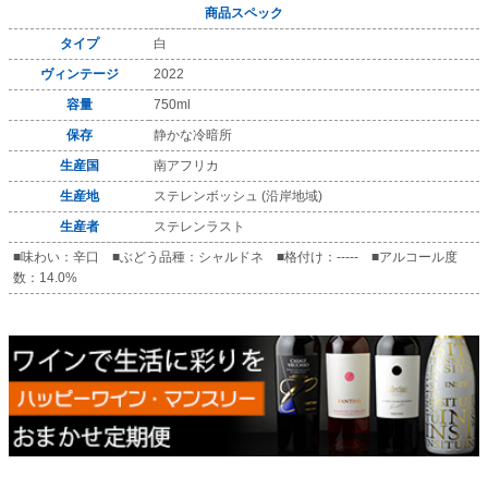
商品スペック
タイプ
白
ヴィンテージ
2022
容量
750ml
保存
静かな冷暗所
生産国
南アフリカ
生産地
ステレンボッシュ (沿岸地域)
生産者
ステレンラスト
■味わい：辛口 ■ぶどう品種：シャルドネ ■格付け：----- ■アルコール度
数：14.0%