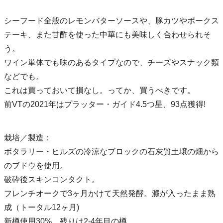
シーフード全般のレモンバターソースや、豚カツやポークス
テーキ、また甘酢を使った中華にも美味しく合わせられそ
う。
ワイン単体でも味のあるタイプなので、チーズやスナック類
などでも。
これは買っておいて損なし。ってか、買うべきです。
前VTの2021年はプラッター・ガイド4.5つ星、93点獲得!
栽培／製造：
ボタラリー・ヒルズの冷涼なブロックの石灰質土壌の畑から
のブドウを使用。
破砕後スキンコンタクト。
フレンチオークで3ヶ月かけて天然発酵。澱が入ったまま熟
成（トータル12ヶ月)
新樽使用30%。残りは2-4年目の樽。