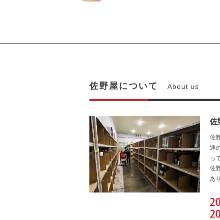
佐野屋について
About us
佐
佐
通
っ
佐
あ