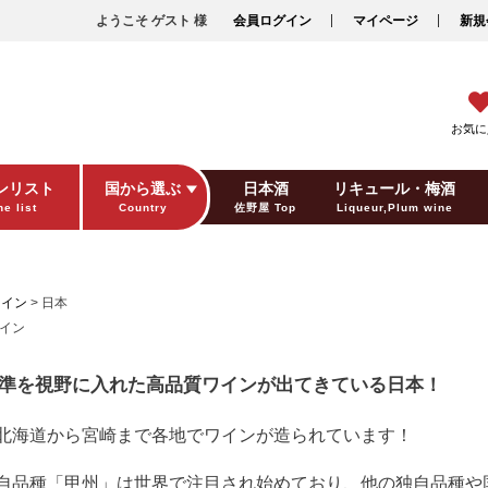
ようこそ ゲスト 様
会員ログイン
マイページ
新規
お気に
ンリスト
国から選ぶ
日本酒
リキュール・梅酒
e list
Country
佐野屋 Top
Liqueur,Plum wine
ギフト包装
Gift wrapping
ワイン
日本
準を視野に入れた高品質ワインが出てきている日本！
北海道から宮崎まで各地でワインが造られています！
自品種「甲州」は世界で注目され始めており、他の独自品種や