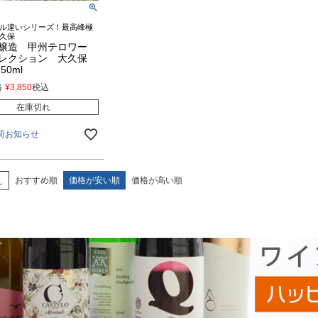
ル違いシリーズ！最高峰極
久保
醸造 甲州テロワー
レクション 大久保
50ml
格
¥
3,850
税込
在庫切れ
荷お知らせ
え
おすすめ順
価格が安い順
価格が高い順