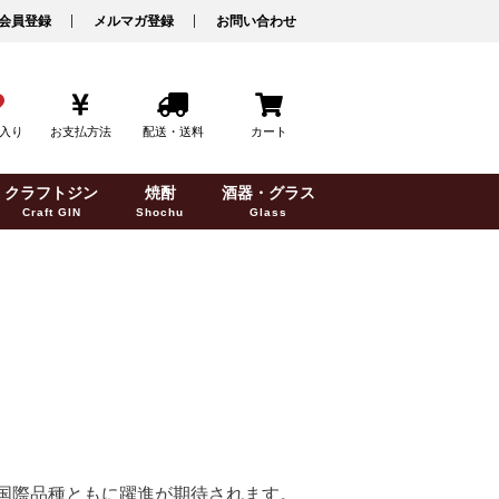
会員登録
メルマガ登録
お問い合わせ
入り
お支払方法
配送・送料
カート
クラフトジン
焼酎
酒器・グラス
Craft GIN
Shochu
Glass
国際品種ともに躍進が期待されます。