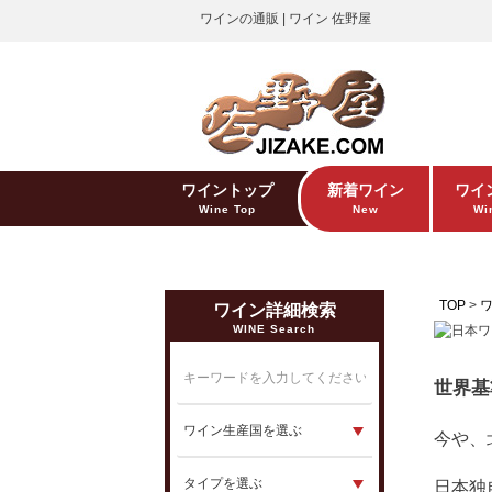
ワインの通販 | ワイン 佐野屋
ワイントップ
新着ワイン
ワイ
Wine Top
New
Win
TOP
ワイン詳細検索
WINE Search
世界基
今や、
日本独