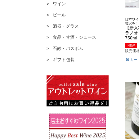
ワイン
ビール
日本ワイ
贅沢を！
酒器・グラス
【新入
ラノ
食品・甘酒・ジュース
750ml
NEW
石鹸・バスボム
販売価
ギフト包装
カー