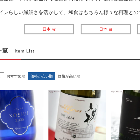
インらしい繊細さを活かして、和食はもちろん様々な料理との
日本 赤
日本 白
一覧
Item List
え
おすすめ順
価格が安い順
価格が高い順