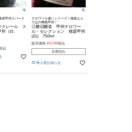
格派甲州スパーク
テロワール違いシリーズ！穂坂なら
ではの樽熟甲州！
ジクレール ス
◎勝沼醸造 甲州テロワー
州（白.
ル・セレクション 穂坂甲州
(白) 750ml
販売価格
¥
3,740
税込
税込
在庫切れ
る
再入荷お知らせ