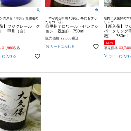
ンの原点「甲州」無濾過の
日本が誇る甲州！お祝い事にもぴっ
瓶内二次発酵の本
たりの「祝」
リング
荷】フジクレール ク
◎甲州テロワール・セレクシ
【新入荷】フ
オト 甲州（白）
ョン 祝(白) 750ml
パークリング甲
泡） 750ml
販売価格
¥
2,600
税込
NEW
カートに入れる
格
¥
1,980
税込
販売価格
¥
3,740
トに入れる
カートに入れ