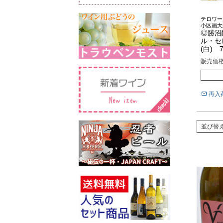
テロワー
小区画大
◎勝沼
ル・セ
(白) 7
販売価
再入
並び替