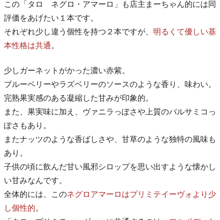
この「タロ ネグロ・アマーロ」も店主まーちゃん的には同
評価をあげたい１本です。
それぞれ少し違う個性を持つ２本ですが、
明るくて優しい基
本性格は共通
。
少しガーネットがかった濃い赤紫。
ブルーベリーやラズベリーのソースのような香り、味わい。
完熟果実感のある凝縮した甘みが印象的。
また、果実味に加え、ヴァニラっぽさや上質のバルサミコっ
ぽさもあり。
またナッツのような香ばしさや、甘草のような独特の風味も
あり。
子供の頃に飲んだ甘い風邪シロップを思い出すような懐かし
い甘みなんです。
全体的には、この
ネグロアマーロはプリミテイーヴォより少
し個性的
。