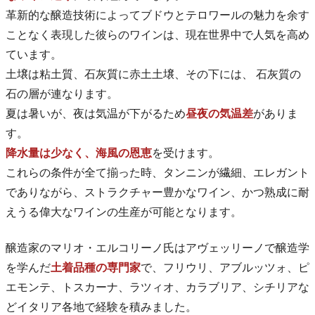
革新的な醸造技術によってブドウとテロワールの魅力を余す
ことなく表現した彼らのワインは、現在世界中で人気を高め
ています。
土壌は粘土質、石灰質に赤土土壌、その下には、 石灰質の
石の層が連なります。
夏は暑いが、夜は気温が下がるため
昼夜の気温差
がありま
す。
降水量は少なく、海風の恩恵
を受けます。
これらの条件が全て揃った時、タンニンが繊細、エレガント
でありながら、ストラクチャー豊かなワイン、かつ熟成に耐
えうる偉大なワインの生産が可能となります。
醸造家のマリオ・エルコリーノ氏はアヴェッリーノで醸造学
を学んだ
土着品種の専門家
で、フリウリ、アブルッツォ、ピ
エモンテ、トスカーナ、ラツィオ、カラブリア、シチリアな
どイタリア各地で経験を積みました。