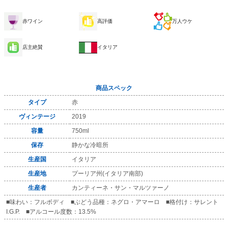
赤ワイン
高評価
万人ウケ
店主絶賛
イタリア
商品スペック
タイプ
赤
ヴィンテージ
2019
容量
750ml
保存
静かな冷暗所
生産国
イタリア
生産地
プーリア州(イタリア南部)
生産者
カンティーネ・サン・マルツァーノ
■味わい：フルボディ ■ぶどう品種：ネグロ・アマーロ ■格付け：サレント
I.G.P. ■アルコール度数：13.5%