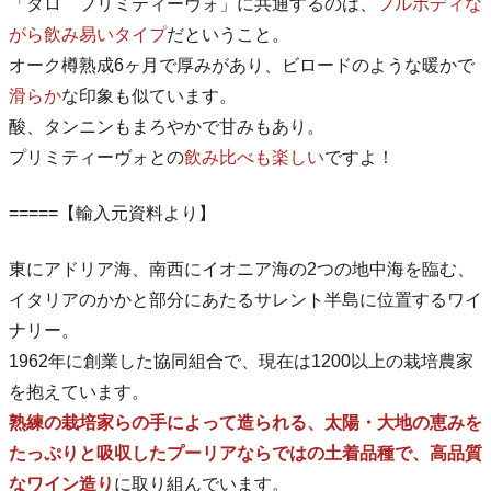
「タロ プリミティーヴォ」に共通するのは、
フルボディな
がら飲み易いタイプ
だということ。
オーク樽熟成6ヶ月で厚みがあり、ビロードのような暖かで
滑らか
な印象も似ています。
酸、タンニンもまろやかで甘みもあり。
プリミティーヴォとの
飲み比べも楽しい
ですよ！
=====【輸入元資料より】
東にアドリア海、南西にイオニア海の2つの地中海を臨む、
イタリアのかかと部分にあたるサレント半島に位置するワイ
ナリー。
1962年に創業した協同組合で、現在は1200以上の栽培農家
を抱えています。
熟練の栽培家らの手によって造られる、太陽・大地の恵みを
たっぷりと吸収したプーリアならではの土着品種で、高品質
なワイン造り
に取り組んでいます。