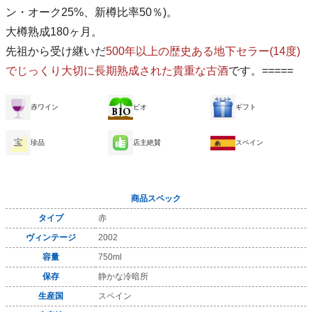
ン・オーク25%、新樽比率50％)。
大樽熟成180ヶ月。
先祖から受け継いだ
500年以上の歴史ある地下セラー(14度)
でじっくり大切に長期熟成された貴重な古酒
です。=====
赤ワイン
ビオ
ギフト
珍品
店主絶賛
スペイン
商品スペック
タイプ
赤
ヴィンテージ
2002
容量
750ml
保存
静かな冷暗所
生産国
スペイン