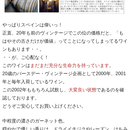
やっぱりスペインは偉いっ！
正直、20年も前のヴィンテージでこの位の価格だと、「も
はやその古さだけが価値」ってことになってしまってるワイ
ンもあります・・。
・・が、ご心配なく！
このワインは
まだまだ充分な生命力を持っています
。
20歳のバースデー・ヴィンテージ企画として2000年、2001
年と毎年入荷しているワイン。
この2002年ももちろん試飲し、
大変良い状態
であるのを確
認しております。
どうぞご安心してお買い上げください。
中程度の濃さのガーネット色。
穏やかで優しい香りは、ドライイチジクやレーズン、はちみ