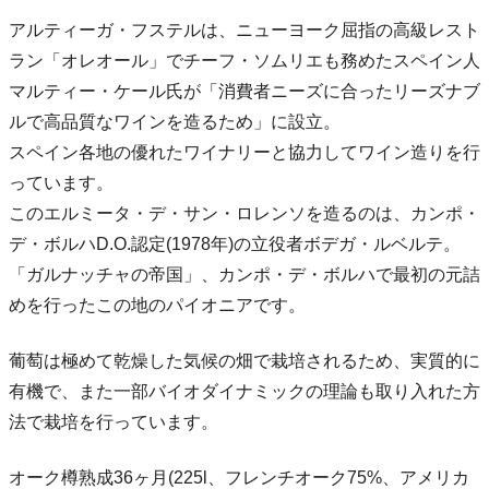
アルティーガ・フステルは、ニューヨーク屈指の高級レスト
ラン「オレオール」でチーフ・ソムリエも務めたスペイン人
マルティー・ケール氏が「消費者ニーズに合ったリーズナブ
ルで高品質なワインを造るため」に設立。
スペイン各地の優れたワイナリーと協力してワイン造りを行
っています。
このエルミータ・デ・サン・ロレンソを造るのは、カンポ・
デ・ボルハD.O.認定(1978年)の立役者ボデガ・ルベルテ。
「ガルナッチャの帝国」、カンポ・デ・ボルハで最初の元詰
めを行ったこの地のパイオニアです。
葡萄は極めて乾燥した気候の畑で栽培されるため、実質的に
有機で、また一部バイオダイナミックの理論も取り入れた方
法で栽培を行っています。
オーク樽熟成36ヶ月(225l、フレンチオーク75%、アメリカ