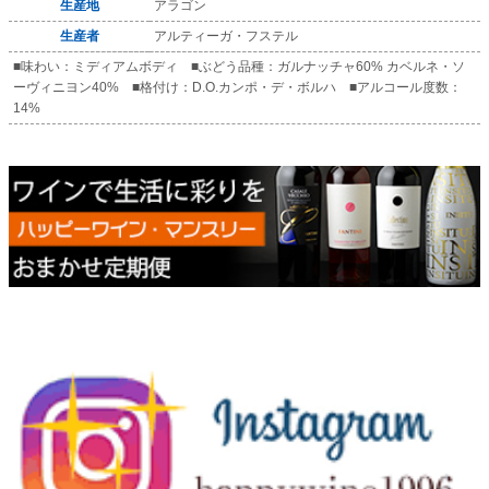
生産地
アラゴン
生産者
アルティーガ・フステル
■味わい：ミディアムボディ ■ぶどう品種：ガルナッチャ60% カベルネ・ソ
ーヴィニヨン40% ■格付け：D.O.カンポ・デ・ボルハ ■アルコール度数：
14%