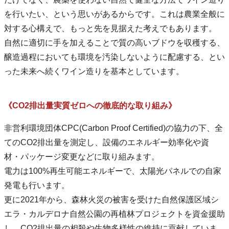
を行いたい、という思いがあるからです。これは農業全般に
対する心構えで、もっと先を見据えた考えでもあります。
自然に適切に手を加えることで質の高いブドウを収穫する、
醸造過程においても環境を汚染しないように配慮する、とい
った未来へ続くワイン造りを基本としています。
《CO2排出量実質ゼロへの徹底的な取り組み》
非営利環境団体CPC(Carbon Proof Certified)の協力の下、全
てのCO2排出量を測定し、設備のエネルギー効率化や資
材・パッケージ変更などに取り組みます。
電力は100%再生可能エネルギーで、太陽光パネルでの自家
発電も行います。
更に2021年から、森林火災の被害を受けた自然保護区域シ
エラ・カルデロナ自然公園の再植林プロジェクトを資金援助
し、CO2排出量の相殺や生物多様性の維持に貢献していま