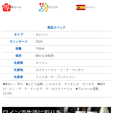
美ラベル
万人ウケ
スペイン
商品スペック
タイプ
オレンジ
ヴィンテージ
2024
容量
750ml
保存
静かな冷暗所
生産国
スペイン
生産地
カスティーリャ・イ・ラ・マンチャ
生産者
ドミニオ・デ・プンクトゥン
■味わい：辛口 ■ぶどう品種：シャルドネ ヴィオニエ ヴィオラ ■格付
け：ビノ・デ・ラ・ティエラ・デ・カスティーリャ ■アルコール度数：
12.5%