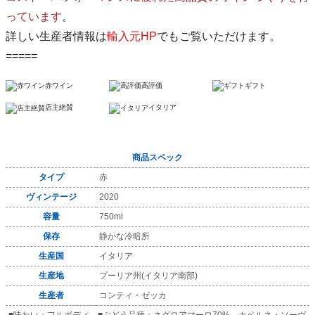
っています
。
詳しい生産者情報は
輸入元HP
でもご覧いただけます。
=====
赤ワイン
高評価
ギフト
店主絶賛
イタリア
商品スペック
タイプ
赤
ヴィンテージ
2020
容量
750ml
保存
静かな冷暗所
生産国
イタリア
生産地
プーリア州(イタリア南部)
生産者
コンティ・ゼッカ
■味わい：フルボディ ■ぶどう品種：ネグロアマーロ70% カベルネ・ソーヴ