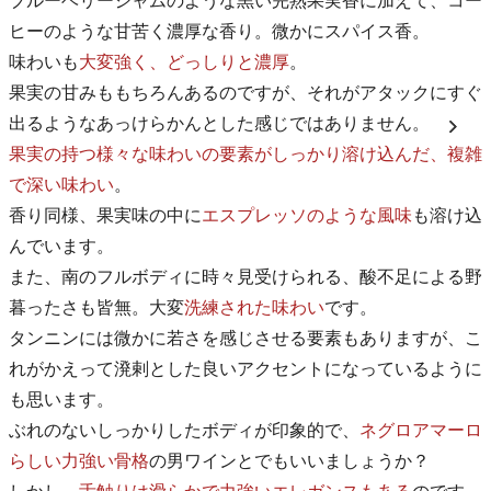
ブルーベリージャムのような黒い完熟果実香に加えて、コー
ヒーのような甘苦く濃厚な香り。微かにスパイス香。
味わいも
大変強く、どっしりと濃厚
。
果実の甘みももちろんあるのですが、それがアタックにすぐ
出るようなあっけらかんとした感じではありません。
果実の持つ様々な味わいの要素がしっかり溶け込んだ、複雑
で深い味わい
。
香り同様、果実味の中に
エスプレッソのような風味
も溶け込
んでいます。
また、南のフルボディに時々見受けられる、酸不足による野
暮ったさも皆無。大変
洗練された味わい
です。
タンニンには微かに若さを感じさせる要素もありますが、こ
れがかえって溌剌とした良いアクセントになっているように
も思います。
ぶれのないしっかりしたボディが印象的で、
ネグロアマーロ
らしい力強い骨格
の男ワインとでもいいましょうか？