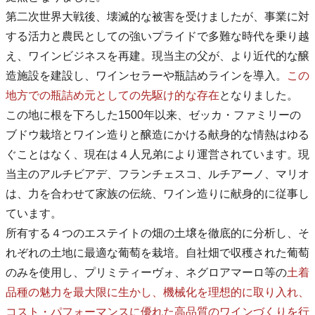
第二次世界大戦後、壊滅的な被害を受けましたが、事業に対
する活力と農民としての強いプライドで多難な時代を乗り越
え、ワインビジネスを再建。現当主の父が、より近代的な醸
造施設を建設し、ワインセラーや瓶詰めラインを導入。
この
地方での瓶詰め元としての先駆け的な存在
となりました。
この地に根を下ろした1500年以来、ゼッカ・ファミリーの
ブドウ栽培とワイン造りと醸造にかける献身的な情熱はゆる
ぐことはなく、現在は４人兄弟により運営されています。現
当主のアルチビアデ、フランチェスコ、ルチアーノ、マリオ
は、力を合わせて家族の伝統、ワイン造りに献身的に従事し
ています。
所有する４つのエステイトの畑の土壌を徹底的に分析し、そ
れぞれの土地に最適な葡萄を栽培。自社畑で収穫された葡萄
のみを使用し、プリミティーヴォ、ネグロアマーロ等の
土着
品種の魅力を最大限に生かし、機械化を理想的に取り入れ、
コスト・パフォーマンスに優れた高品質のワインづくりを行