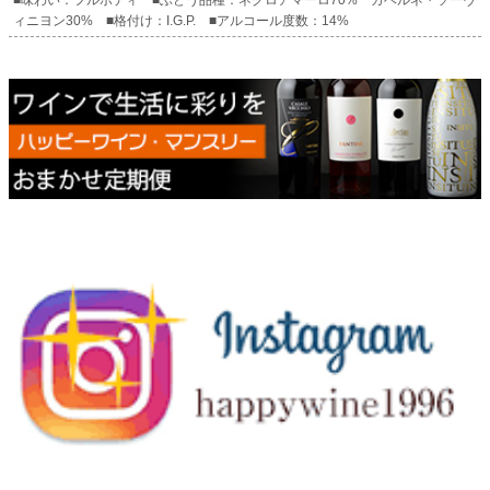
ィニヨン30% ■格付け：I.G.P. ■アルコール度数：14%