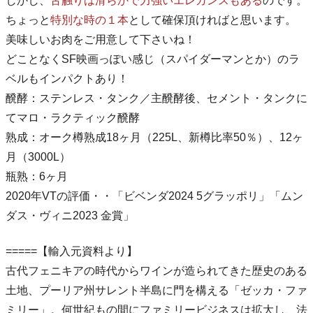
しかし、
舌触りは滑らかで力強いエレガンスもある
のです。
ちょっと
特別な時の１本
として確保頂ければと思います。
美味しいお肉をご用意して下さいね！
どことなくSF映画っぽい感じ（スパイダーマンとか）のラ
ベルもインパクトあり！
醗酵：ステンレス・タンク／主醗酵後、セメント・タンクに
てマロ・ラクティック醗酵
熟成：オーク樽熟成18ヶ月（225L、新樽比率50％）、12ヶ
月（3000L）
瓶熟：6ヶ月
2020年VTの評価・・「ビベンダ2024 5グラッポリ」「ムン
ダス・ヴィニ2023 金賞」
=====【輸入元資料より】
古代フェニキアの時代からワインが造られてきた歴史のある
土地、プーリア州サレント半島に門を構える「ゼッカ・ファ
ミリー」。何世紀もの間にファミリービジネスは拡大し、法