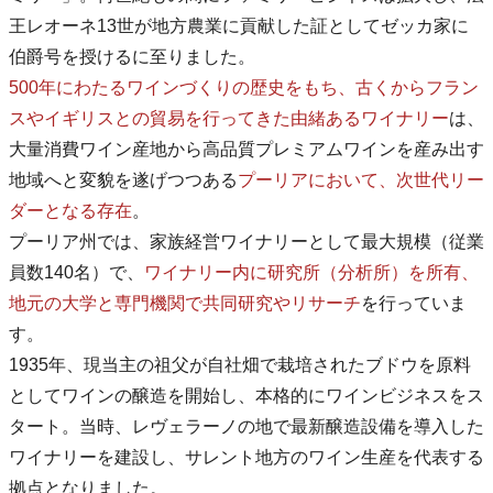
王レオーネ13世が地方農業に貢献した証としてゼッカ家に
伯爵号を授けるに至りました。
500年にわたるワインづくりの歴史をもち、古くからフラン
スやイギリスとの貿易を行ってきた由緒あるワイナリー
は、
大量消費ワイン産地から高品質プレミアムワインを産み出す
地域へと変貌を遂げつつある
プーリアにおいて、次世代リー
ダーとなる存在
。
プーリア州では、家族経営ワイナリーとして最大規模（従業
員数140名）で、
ワイナリー内に研究所（分析所）を所有、
地元の大学と専門機関で共同研究やリサーチ
を行っていま
す。
1935年、現当主の祖父が自社畑で栽培されたブドウを原料
としてワインの醸造を開始し、本格的にワインビジネスをス
タート。当時、レヴェラーノの地で最新醸造設備を導入した
ワイナリーを建設し、サレント地方のワイン生産を代表する
拠点となりました。