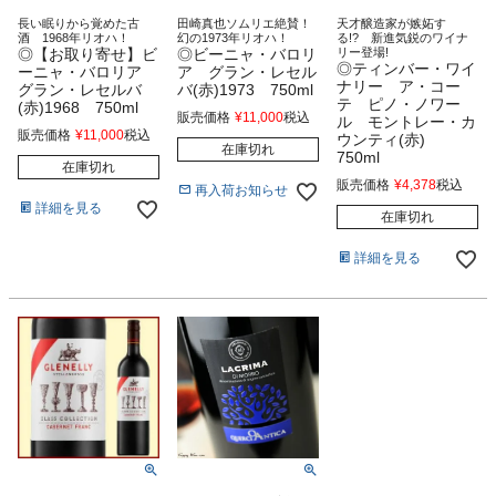
長い眠りから覚めた古
田崎真也ソムリエ絶賛！
天才醸造家が嫉妬す
酒 1968年リオハ！
幻の1973年リオハ！
る!? 新進気鋭のワイナ
◎【お取り寄せ】ビ
◎ビーニャ・バロリ
リー登場!
◎ティンバー・ワイ
ーニャ・バロリア
ア グラン・レセル
ナリー ア・コー
グラン・レセルバ
バ(赤)1973 750ml
テ ピノ・ノワー
(赤)1968 750ml
販売価格
¥
11,000
税込
ル モントレー・カ
販売価格
¥
11,000
税込
ウンティ(赤)
在庫切れ
750ml
在庫切れ
販売価格
¥
4,378
税込
再入荷お知らせ
詳細を見る
在庫切れ
詳細を見る