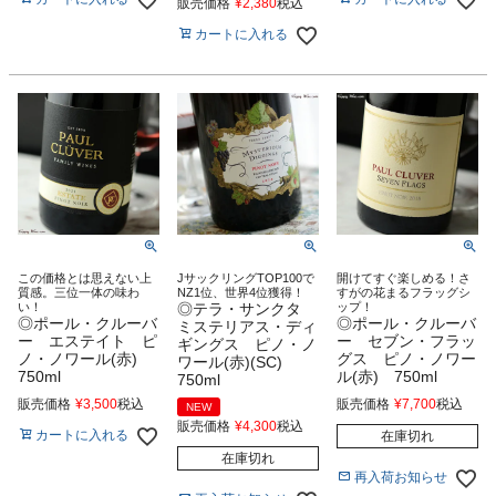
販売価格
¥
2,380
税込
カートに入れる
この価格とは思えない上
JサックリングTOP100で
開けてすぐ楽しめる！さ
質感。三位一体の味わ
NZ1位、世界4位獲得！
すがの花まるフラッグシ
い！
◎テラ・サンクタ
ップ！
◎ポール・クルーバ
◎ポール・クルーバ
ミステリアス・ディ
ー エステイト ピ
ー セブン・フラッ
ギングス ピノ・ノ
ノ・ノワール(赤)
グス ピノ・ノワー
ワール(赤)(SC)
750ml
ル(赤) 750ml
750ml
販売価格
¥
3,500
税込
販売価格
¥
7,700
税込
NEW
販売価格
¥
4,300
税込
カートに入れる
在庫切れ
在庫切れ
再入荷お知らせ