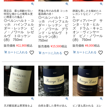
限定品 最も樹齢が古い
秀逸な年のみ生産 コッホ
静謐な美しさを秘めたエ
特別な畑からの葡萄＆更
最高峰の赤！
レガントなピノ・ノワー
に樽選りの逸品！
◎ベルンハルト・コ
ル
◎ベルンハルト・コ
◎ディアバーグ サ
ッホ ハインフェル
ッホ ハインフェル
ンタ・リタ・ヒル
ダー・レッテン ピ
ダー・レッテン ピ
ズ ドラム・キャニ
ノ・ノワール グラ
ノ・ノワール レゼ
オン・ヴィンヤー
ンド・レゼルヴ ト
ルヴ トロッケン
ド ピノ・ノワール
ロッケン(赤）
(赤) 750ml
(赤) 750ml
750ml
販売価格
¥
11,900
税込
販売価格
¥
8,000
税込
販売価格
¥
15,500
税込
カートに入れる
カートに入れる
カートに入れる
天才醸造家は果実味をよ
自然を愛した青年が歩ん
ピノ派も惹かれる エレ