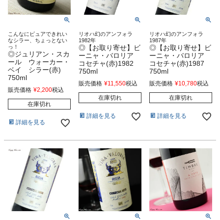
こんなにピュアできれい
リオハ幻のアンフォラ
リオハ幻のアンフォラ
なシラー、ちょっとない
1982年
1987年
っ！
◎【お取り寄せ】ビ
◎【お取り寄せ】ビ
◎ジュリアン・スカ
ーニャ・バロリア
ーニャ・バロリア
ール ウォーカー・
コセチャ(赤)1982
コセチャ(赤)1987
ベイ シラー(赤)
750ml
750ml
750ml
販売価格
¥
11,550
税込
販売価格
¥
10,780
税込
販売価格
¥
2,200
税込
在庫切れ
在庫切れ
在庫切れ
詳細を見る
詳細を見る
詳細を見る