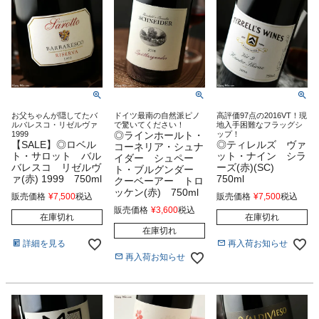
お父ちゃんが隠してたバ
ドイツ最南の自然派ピノ
高評価97点の2016VT！現
ルバレスコ・リゼルヴァ
で驚いてください！
地入手困難なフラッグシ
1999
◎ラインホールト・
ップ！
【SALE】◎ロベル
◎ティレルズ ヴァ
コーネリア・シュナ
ト・サロット バル
ット・ナイン シラ
イダー シュペー
バレスコ リゼルヴ
ーズ(赤)(SC)
ト・ブルグンダー
ァ(赤) 1999 750ml
750ml
クーベーアー トロ
ッケン(赤) 750ml
販売価格
¥
7,500
税込
販売価格
¥
7,500
税込
販売価格
¥
3,600
税込
在庫切れ
在庫切れ
在庫切れ
詳細を見る
再入荷お知らせ
再入荷お知らせ