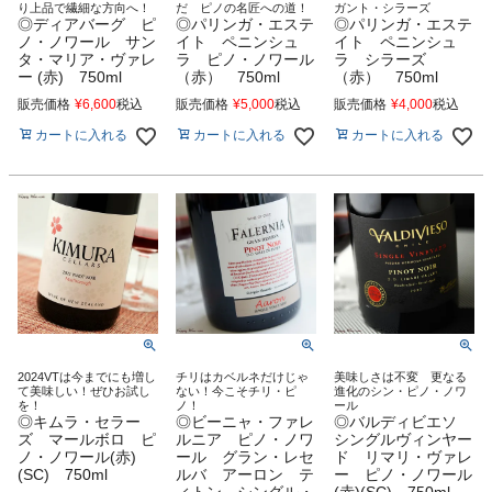
り上品で繊細な方向へ！
だ ピノの名匠への道！
ガント・シラーズ
◎ディアバーグ ピ
◎パリンガ・エステ
◎パリンガ・エステ
ノ・ノワール サン
イト ペニンシュ
イト ペニンシュ
タ・マリア・ヴァレ
ラ ピノ・ノワール
ラ シラーズ
ー (赤) 750ml
（赤） 750ml
（赤） 750ml
販売価格
¥
6,600
税込
販売価格
¥
5,000
税込
販売価格
¥
4,000
税込
カートに入れる
カートに入れる
カートに入れる
2024VTは今までにも増し
チリはカベルネだけじゃ
美味しさは不変 更なる
て美味しい！ぜひお試し
ない！今こそチリ・ピ
進化のシン・ピノ・ノワ
を！
ノ！
ール
◎キムラ・セラー
◎ビーニャ・ファレ
◎バルディビエソ
ズ マールボロ ピ
ルニア ピノ・ノワ
シングルヴィンヤー
ノ・ノワール(赤)
ール グラン・レセ
ド リマリ・ヴァレ
(SC) 750ml
ルバ アーロン テ
ー ピノ・ノワール
ィトン シングル・
(赤)(SC) 750ml