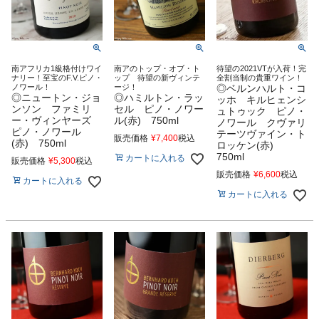
南アフリカ1級格付けワイ
南アのトップ・オブ・ト
待望の2021VTが入荷！完
ナリー！至宝のF.V.ピノ・
ップ 待望の新ヴィンテ
全割当制の貴重ワイン！
ノワール！
ージ！
◎ベルンハルト・コ
◎ニュートン・ジョ
◎ハミルトン・ラッ
ッホ キルヒェンシ
ンソン ファミリ
セル ピノ・ノワー
ュトゥック ピノ・
ー・ヴィンヤーズ
ル(赤) 750ml
ノワール クヴァリ
ピノ・ノワール
テーツヴァイン・ト
販売価格
¥
7,400
税込
(赤) 750ml
ロッケン(赤)
750ml
カートに入れる
販売価格
¥
5,300
税込
販売価格
¥
6,600
税込
カートに入れる
カートに入れる