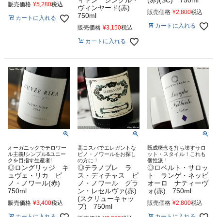
販売価格
¥
5,280
税込
ヴィンヤード(赤)
販売価格
¥
2,800
税込
750ml
カートに入れる
カートに入れる
販売価格
¥
3,150
税込
カートに入れる
オーガニックでテロワー
高コスパでエレガントな
既成概念を打ち壊すサロ
ル主義!シンプル&ユニー
ピノ・ノワールをお探し
ット・スタイル！これも
クを目指す生産者!
の方に！
個性派！
◎ロングリッジ キ
◎テラノブレ ラ
◎ロベルト・サロッ
ュヴェ・リカ ピ
ス・ディチャス ピ
ト ランゲ・ネッビ
ノ・ノワール(赤)
ノ・ノワール グラ
オーロ ナティーヴ
750ml
ン・レセルヴァ(赤)
ォ(赤) 750ml
(スクリューキャッ
販売価格
¥
3,400
税込
販売価格
¥
2,800
税込
プ) 750ml
カートに入れる
カートに入れる