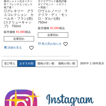
格付シャトー元オーナー
サクラアワード最高評価
作！フレンチエッセンス
ダイアモンド・トロフィ
南ア産！
ー実績！
◎グレネリー グラ
◎ヴェレノージ ラ
スコレクション カ
クリマ・ディ・モッ
ベルネ・フラン(赤)
ロ・ダルバ(赤)
(スクリューキャッ
750ml
プ) 750ml
販売価格
¥
2,090
税込
販売価格
¥
1,980
税込
在庫切れ
在庫切れ
再入荷お知らせ
詳細を見る
おすすめ順
価格が安い順
価格が高い順
38
件中
1
-
38
件表示
並び替え