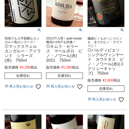
現地でも入手困難なカン
2021VT入荷！gold medal
繊細ピノもがっしりピノ
ガルー島のシラーズ！
獲得の19VTを彷彿！
も 全てのピノ・ラヴァ
◎マックスウェル
◎キムラ・セラー
ーに！
◎バルディビエソ
カンガルー・アイラ
ズ マールボロ ピ
シングルヴィンヤー
ンド シラーズ
ノ・ノワール(赤)
ド カウケネス ピ
(赤) 750ml
2021 750ml
ノ・ノワール(赤)(ス
販売価格
¥
4,290
税込
販売価格
¥
5,280
税込
クリューキャッ
プ) 750ml
在庫切れ
在庫切れ
販売価格
¥
2,800
税込
再入荷お知らせ
再入荷お知らせ
在庫切れ
再入荷お知らせ