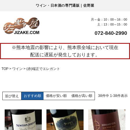
ワイン・日本酒の専門通販｜佐野屋
月～金：10：00～16：00
土：13：00～15：00
072-840-2990
※熊本地震の影響により、熊本県全域において現在
配送に遅延が発生しております。
TOP
ワイン
(赤)端正でエレガント
おすすめ順
価格が安い順
価格が高い順
38
件中
1
-
38
件表示
並び替え