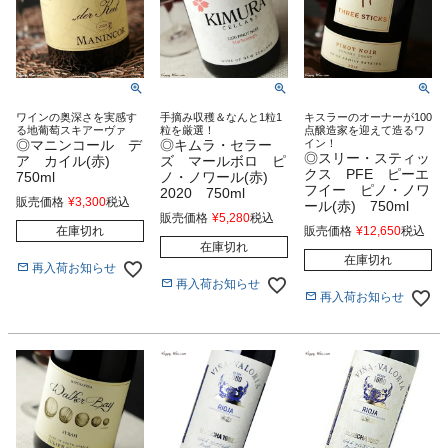
ワインの奥深さを実感す
手摘み収穫＆なんと1粒1
キスラーのオーナーが100
る地葡萄スキアーヴァ
粒を厳選！
点醸造家を迎えて造るワ
◎マニンコール デ
◎キムラ・セラー
イン！
◎スリー・スティッ
ア カイル(赤)
ズ マールボロ ピ
クス PFE ピーエ
750ml
ノ・ノワール(赤)
フイー ピノ・ノワ
2020 750ml
販売価格
¥
3,300
税込
ール(赤) 750ml
販売価格
¥
5,280
税込
在庫切れ
販売価格
¥
12,650
税込
在庫切れ
在庫切れ
再入荷お知らせ
再入荷お知らせ
再入荷お知らせ