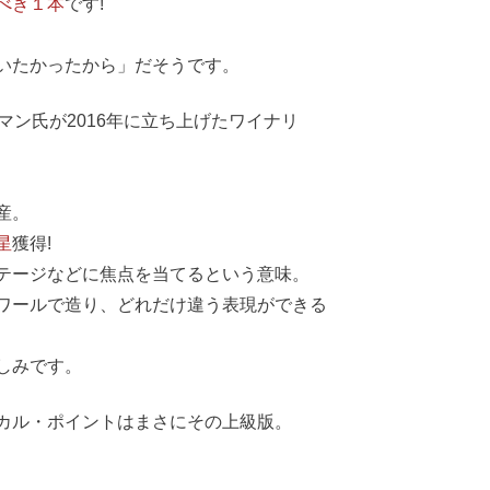
べき１本
です!
いたかったから」だそうです。
ン氏が2016年に立ち上げたワイナリ
産。
星
獲得!
テージなどに焦点を当てるという意味。
ワールで造り、どれだけ違う表現ができる
しみです。
カル・ポイントはまさにその上級版。