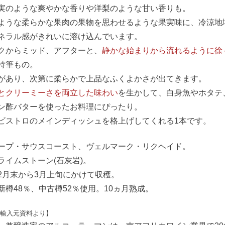
実のような爽やかな香りや洋梨のような甘い香りも。
ような柔らかな果肉の果物を思わせるような果実味に、冷涼地
ネラル感がきれいに溶け込んでいます。
クからミッド、アフターと、
静かな始まりから流れるように徐
特筆もの。
があり、次第に柔らかで上品なふくよかさが出てきます。
とクリーミーさを両立した味わい
を生かして、白身魚やホタテ
ン酢バターを使ったお料理にぴったり。
ビストロのメインディッシュを格上げしてくれる1本です。
ープ・サウスコースト、ヴェルマーク・リクヘイド。
ライムストーン(石灰岩)。
2月末から3月上旬にかけて収穫。
新樽48％、中古樽52％使用。10ヵ月熟成。
=【輸入元資料より】