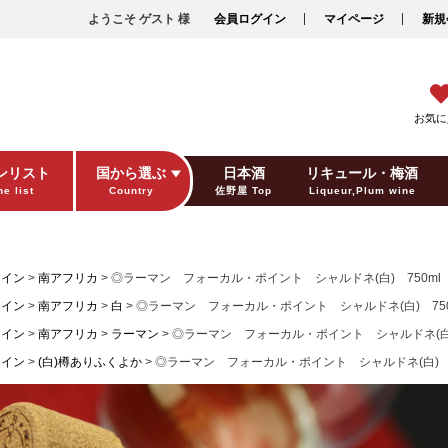
ようこそ ゲスト 様
会員ログイン
マイページ
新規
お気に
ンリスト
国から選ぶ
日本酒
リキュール・梅酒
e list
Country
佐野屋 Top
Liqueur,Plum wine
ギフト包装
Gift wrapping
ワイン
南アフリカ
◎ラーマン フォーカル・ポイント シャルドネ(白) 750ml
ワイン
南アフリカ
白
◎ラーマン フォーカル・ポイント シャルドネ(白) 750
ワイン
南アフリカ
ラーマン
◎ラーマン フォーカル・ポイント シャルドネ(白)
ワイン
(白)樽ありふくよか
◎ラーマン フォーカル・ポイント シャルドネ(白) 7