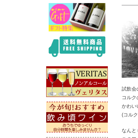
試飲会
コルク
かわい
(コル
なんと