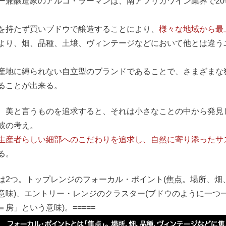
ー兼醸造家のアルコ・ラーマンは、南アフリカワイン業界で20年
を持たず買いブドウで醸造することにより、
様々な地域から最
より、畑、品種、土壌、ヴィンテージなどにおいて他とは違う
産地に縛られない自立型のブランドであることで、さまざまな
ることが出来る。
、美と言うものを追求すると、それは小さなことの中から発見
彼の考え。
生産者らしい細部へのこだわりを追求し、自然に寄り添ったサス
る。
は2つ。トップレンジのフォーカル・ポイント(焦点。場所、畑
意味)、エントリー・レンジのクラスター(ブドウのように一つ
＝房」という意味)。=====