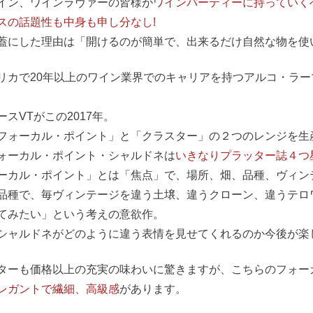
イン、ワインラヴァーの皆様が
ワインパーティーに持っていく
スの話題性も中身も申し分なし!
蓋にした理由は「開けるのが簡単で、出来るだけ自然な物を使
リカで20年以上のワイン業界でのキャリアを持つアルコ・ラーマ
ースVTがこの2017年。
フォーカル・ポイント」と「クラスター」の２つのレンジを生
ォーカル・ポイント・シャルドネは
いきなりプラッター誌４つ
ーカル・ポイント」とは「焦点」で、場所、畑、品種、ヴィン
品種で、毎ヴィンテージを違う土壌、違うクローン、違うテロ
てみたい」という考えの意欲作。
シャルドネがどのように違う表情を見せてくれるのか今後が楽
ターも価格以上の充実の味わいに驚きますが、こちらのフォー
レガントで繊細、高級感
があります。