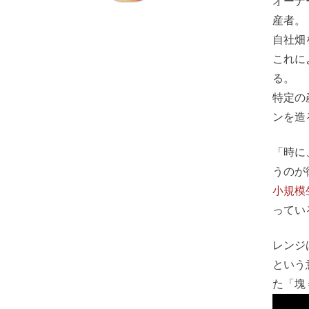
オーナ
産者。
自社畑
これに
る。
特定の
ンを造
「時に
うのが
小規模
ってい
レンジ
という
た「塊