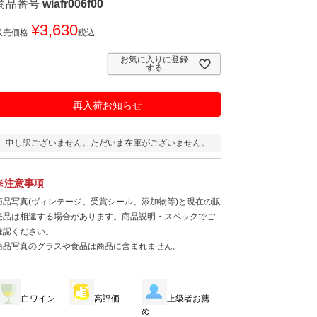
商品番号
wiafr006f00
¥
3,630
販売価格
税込
お気に入りに登録
する
再入荷お知らせ
申し訳ございません。ただいま在庫がございません。
※注意事項
商品写真(ヴィンテージ、受賞シール、添加物等)と現在の販
売品は相違する場合があります。商品説明・スペックでご
確認ください。
商品写真のグラスや食品は商品に含まれません。
白ワイン
高評価
上級者お薦
め