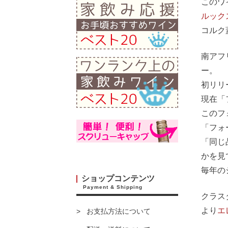
このワ
ルック
コルク
南アフ
ー。
初リリ
現在「
このフ
「フォ
「同じ
かを見
毎年の
ショップコンテンツ
Payment & Shipping
クラス
より
エ
お支払方法について