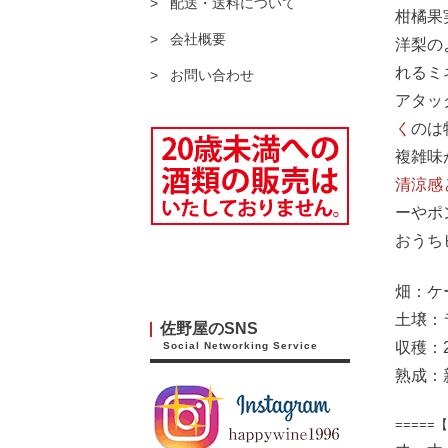
配送・送料について
柑橘果
会社概要
洋梨の
れるミ
お問い合わせ
アタッ
く
のは
複雑味
清涼感
ーやポ
おうち
畑：ケ
土壌：
佐野屋のSNS
収穫：
Social Networking Service
熟成：
====