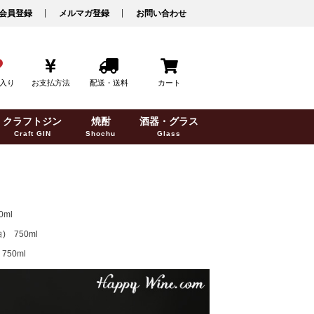
会員登録
メルマガ登録
お問い合わせ
入り
お支払方法
配送・送料
カート
クラフトジン
焼酎
酒器・グラス
Craft GIN
Shochu
Glass
ml
 750ml
50ml