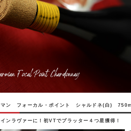
マン フォーカル・ポイント シャルドネ(白) 750m
ワインラヴァーに！初VTでプラッター４つ星獲得！