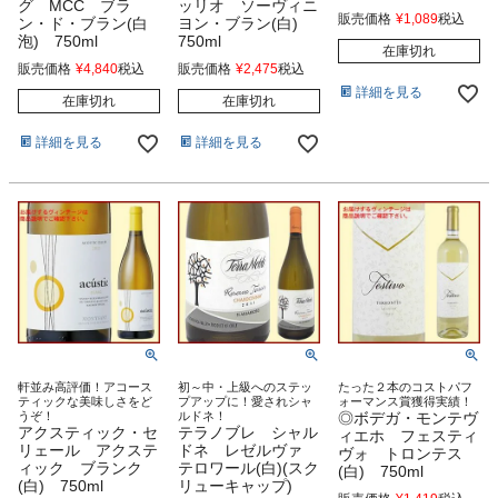
グ MCC ブラ
ッリオ ソーヴィニ
販売価格
¥
1,089
税込
ン・ド・ブラン(白
ヨン・ブラン(白)
泡) 750ml
750ml
在庫切れ
販売価格
¥
4,840
税込
販売価格
¥
2,475
税込
詳細を見る
在庫切れ
在庫切れ
詳細を見る
詳細を見る
軒並み高評価！アコース
初～中・上級へのステッ
たった２本のコストパフ
ティックな美味しさをど
プアップに！愛されシャ
ォーマンス賞獲得実績！
うぞ！
ルドネ！
◎ボデガ・モンテヴ
アクスティック・セ
テラノブレ シャル
ィエホ フェスティ
リェール アクステ
ドネ レゼルヴァ
ヴォ トロンテス
ィック ブランク
テロワール(白)(スク
(白) 750ml
(白) 750ml
リューキャップ)