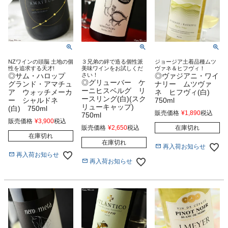
NZワインの頭脳 土地の個
３兄弟の絆で造る個性派
ジョージア土着品種ムツ
性を追求する天才!
美味ワインをお試しくだ
ヴァネ＆ヒフヴィ！
◎サム・ハロップ
さい！
◎ヴァジアニ・ワイ
◎グリューバー ケ
グランド・アマチュ
ナリー ムツヴァ
ーニヒスベルグ リ
ア ウォッチメーカ
ネ ヒフヴィ(白)
ースリング(白)(スク
ー シャルドネ
750ml
リューキャップ)
(白) 750ml
販売価格
¥
1,890
税込
750ml
販売価格
¥
3,900
税込
販売価格
¥
2,650
税込
在庫切れ
在庫切れ
在庫切れ
再入荷お知らせ
再入荷お知らせ
再入荷お知らせ