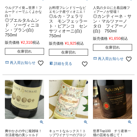
ウルグアイ発→世界！フ
お料理フレンドリーなピ
人気のタロに土着品種フ
ルーティーでふくよかな
エモンテ産ヴィオニエ！
ィアーノが登場！
白！
◎ルカ・フェラリ
◎カンティーネ・サ
◎ブエルタルムン
ス モンフェッラー
ン・マルツァーノ
ド ソーヴィニヨ
ト・ビアンコ セン
タロ フィアーノ
ン・ブラン(白)
サツィオーニ(白)
(白) 750ml
750ml
750ml
販売価格
¥
1,650
税込
販売価格
¥
2,310
税込
販売価格
¥
1,925
税込
在庫切れ
在庫切れ
在庫切れ
再入荷お知らせ
再入荷お知らせ
詳細を見る
爽やかさの中に複雑味！
キュートなルックス！ト
世界Top100 チリ産単一
冷涼産地の美シャルド
ップワイナリーのプロジ
畑の芸術を感じて！