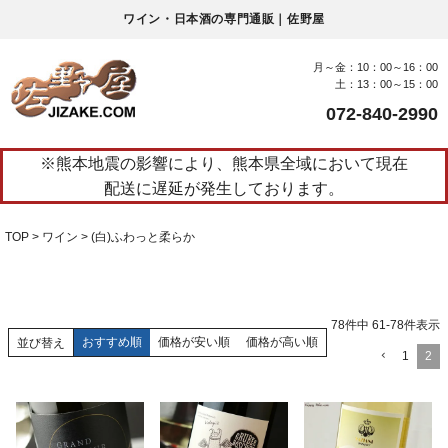
ワイン・日本酒の専門通販｜佐野屋
月～金：10：00～16：00
土：13：00～15：00
072-840-2990
※熊本地震の影響により、熊本県全域において現在
配送に遅延が発生しております。
TOP
ワイン
(白)ふわっと柔らか
78
件中
61
-
78
件表示
おすすめ順
価格が安い順
価格が高い順
並び替え
1
2