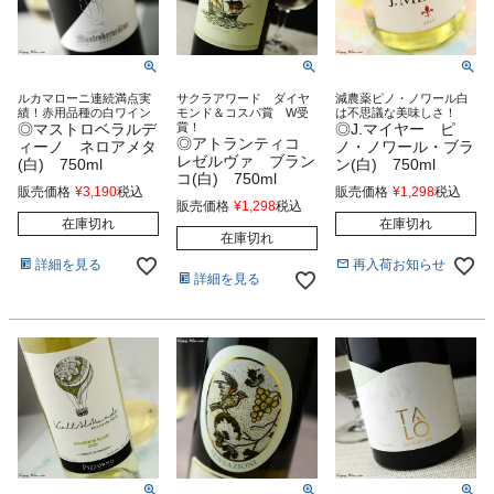
ルカマローニ連続満点実
サクラアワード ダイヤ
減農薬ピノ・ノワール白
績！赤用品種の白ワイン
モンド＆コスパ賞 W受
は不思議な美味しさ！
◎マストロベラルデ
賞！
◎J.マイヤー ピ
◎アトランティコ
ィーノ ネロアメタ
ノ・ノワール・ブラ
レゼルヴァ ブラン
(白) 750ml
ン(白) 750ml
コ(白) 750ml
販売価格
¥
3,190
税込
販売価格
¥
1,298
税込
販売価格
¥
1,298
税込
在庫切れ
在庫切れ
在庫切れ
詳細を見る
再入荷お知らせ
詳細を見る