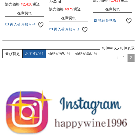
販売価格
¥
1,419
税込
750ml
販売価格
¥
2,420
税込
販売価格
¥
979
税込
在庫切れ
在庫切れ
在庫切れ
詳細を見る
再入荷お知らせ
再入荷お知らせ
78
件中
61
-
78
件表示
おすすめ順
価格が安い順
価格が高い順
並び替え
1
2