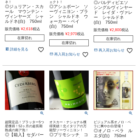
ネ！
ェクト！
◎バルディビエソ
◎ジュリアン・スカ
◎アシュボーン ソ
シングルヴィンヤー
ール マウンテン・
ーヴィニヨン・ブラ
ド レイダ・ヴァレ
ヴィンヤーズ シャ
ン シャルドネ ウ
ー シャルドネ
ルドネ(白) 750ml
ォーカー・ベイ
(白) 750ml
(白) 750ml
販売価格
¥
2,618
税込
販売価格
¥
2,800
税込
販売価格
¥
2,970
税込
在庫切れ
在庫切れ
在庫切れ
詳細を見る
再入荷お知らせ
再入荷お知らせ
超限定品！プラッター5つ
オスカー・ナショナル獲
ビジュアル系オノロ・ベ
星獲得！52ヶ月の超長期
得実績！北イタリアの万
ラに爽やか白登場！
熟成の南ア泡！
能型ソーヴィニヨン！
◎オノロ・ベラ ル
◎【箱入】セダバー
◎プリモシッチ コ
エダ(白) 750ml