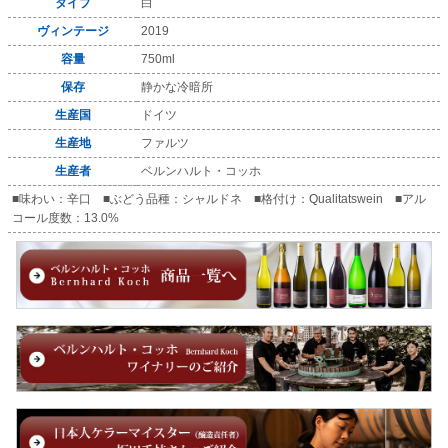
タイプ
白
ヴィンテージ
2019
容量
750ml
保存
静かな冷暗所
生産国
ドイツ
生産地
ファルツ
生産者
ベルンハルト・コッホ
■味わい：辛口 ■ぶどう品種：シャルドネ ■格付け：Qualitatswein ■アル
コール度数：13.0%