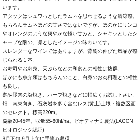
います。
アタックはシュワっとしたラムネを思わせるような清涼感。
もちろんラムネほどの甘さではないですが、ほのかにリンゴ
やオレンジのような爽やかな軽い甘みと、シャキッとしたシ
ャープな酸の、凛としたイメージの味わいです。
スレンダーなワインではありますが、背筋の伸びた気品が感
じられる１本。
お寿司やお刺身、天ぷらなどの和食との相性は抜群。
ほかにも魚介類はもちろんのこと、白身のお肉料理との相性
も良し。
鶏や豚肉の塩焼き、ハーブ焼きなどに幅広くお試し下さい。
畑：南東向き、石灰岩を多く含むレス(黄土)土壌・複数区画
のセレクト。標高220m。
樹齢20-45年。収量55-60hl/ha。ビオディナミ農法(LACON
ビオロジック認証)
8月下旬-9月上旬に手摘み収穫。