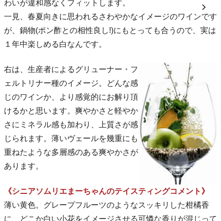
わいが違和感なくフィットします。
一見、春夏向きに思われるさわやかなイメージのワインです
が、鍋物(ポン酢との相性良し!)にもとっても合うので、実は
１年中楽しめる白なんです。
右は、生産者によるグリューナー・フ
ェルトリナー種のイメージ。どんな感
じのワインか、より感覚的にお解り頂
けるかと思います。爽やかさと軽やか
さにミネラル感も加わり、上質さが感
じられます。薄いヴェールを幾重にも
重ねたような多層感のある爽やかさが
あります。
《シニアソムリエまーちゃんのテイスティングコメント》
薄い黄色。グレープフルーツのようなスッキリした柑橘香
に、どこか白い小花をイメージさせる可憐な香りが混じって