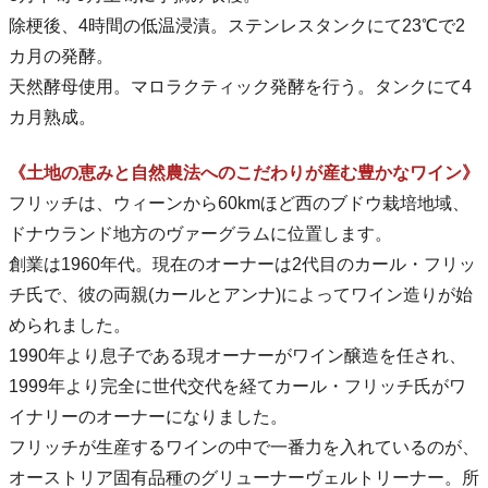
除梗後、4時間の低温浸漬。ステンレスタンクにて23℃で2
カ月の発酵。
天然酵母使用。マロラクティック発酵を行う。タンクにて4
カ月熟成。
《土地の恵みと自然農法へのこだわりが産む豊かなワイン》
フリッチは、ウィーンから60kmほど西のブドウ栽培地域、
ドナウランド地方のヴァーグラムに位置します。
創業は1960年代。現在のオーナーは2代目のカール・フリッ
チ氏で、彼の両親(カールとアンナ)によってワイン造りが始
められました。
1990年より息子である現オーナーがワイン醸造を任され、
1999年より完全に世代交代を経てカール・フリッチ氏がワ
イナリーのオーナーになりました。
フリッチが生産するワインの中で一番力を入れているのが、
オーストリア固有品種のグリューナーヴェルトリーナー。所