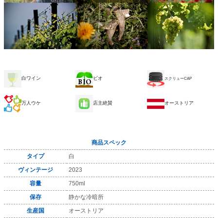
白ワイン
ビオ
スクリューCAP
万人ウケ
店主絶賛
オーストリア
商品スペック
タイプ
白
ヴィンテージ
2023
容量
750ml
保存
静かな冷暗所
生産国
オーストリア