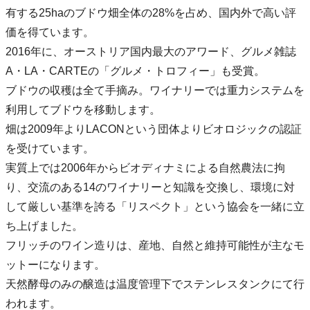
有する25haのブドウ畑全体の28%を占め、国内外で高い評
価を得ています。
2016年に、オーストリア国内最大のアワード、グルメ雑誌
A・LA・CARTEの「グルメ・トロフィー」も受賞。
ブドウの収穫は全て手摘み。ワイナリーでは重力システムを
利用してブドウを移動します。
畑は2009年よりLACONという団体よりビオロジックの認証
を受けています。
実質上では2006年からビオディナミによる自然農法に拘
り、交流のある14のワイナリーと知識を交換し、環境に対
して厳しい基準を誇る「リスペクト」という協会を一緒に立
ち上げました。
フリッチのワイン造りは、産地、自然と維持可能性が主なモ
ットーになります。
天然酵母のみの醸造は温度管理下でステンレスタンクにて行
われます。