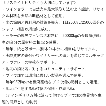
《サステイナビリティも大切にしています》
・ワインセラーは自然光を最大限取り込むよう設計。リサイ
クル材料を天然の断熱材として使用。
・水の節約と再利用の対策を導入。1日250万L(25000回分の
シャワー相当)の削減に成功。
・セラーの境界フェンスの材料に、20000kgの金属屑(自動
車24台分の原材料に相当)を使用。
・毎年、紙と段ボール(樹木24本分に相当)をリサイクル。
・実験資材の寄付やワイナリーへの遠足を通じてコルチャグ
ア・ヴァレーの学校をサポート。
・地元の消防署に対するコミュニティ・サポート。
・ブドウ畑では環境に優しい製品を選んで使用。
・毎年93万kgの有機廃棄物をブドウ畑の肥料として活用。
・地元に生息する動植物の保護・存続活動。
(ティンギリリカ川に沿って伸びるブドウ畑の境界地を生
態的回廊として維持)