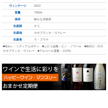
ヴィンテージ
2022
容量
750ml
保存
静かな冷暗所
生産国
チリ
生産地
カサブランカ・ヴァレー
生産者
ラ・プラヤ
■味わい：ミディアムボディ ■ぶどう品種：ピノ・ノワール ■格付け：D.O.
カサブランカ・ヴァレー ■アルコール度数：13.5%