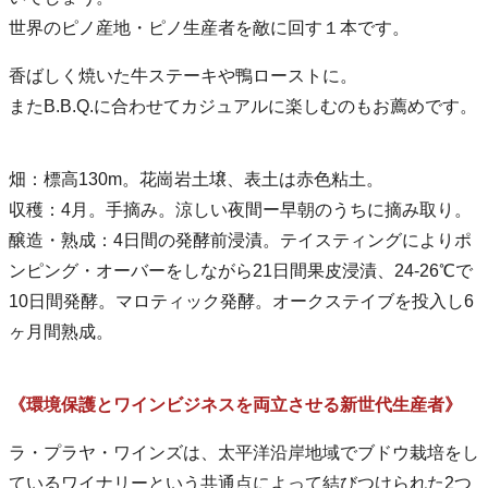
世界のピノ産地・ピノ生産者を敵に回す１本です。
香ばしく焼いた牛ステーキや鴨ローストに。
またB.B.Q.に合わせてカジュアルに楽しむのもお薦めです。
畑：標高130m。花崗岩土壌、表土は赤色粘土。
収穫：4月。手摘み。涼しい夜間ー早朝のうちに摘み取り。
醸造・熟成：4日間の発酵前浸漬。テイスティングによりポ
ンピング・オーバーをしながら21日間果皮浸漬、24-26℃で
10日間発酵。マロティック発酵。オークステイブを投入し6
ヶ月間熟成。
《環境保護とワインビジネスを両立させる新世代生産者》
ラ・プラヤ・ワインズは、太平洋沿岸地域でブドウ栽培をし
ているワイナリーという共通点によって結びつけられた2つ