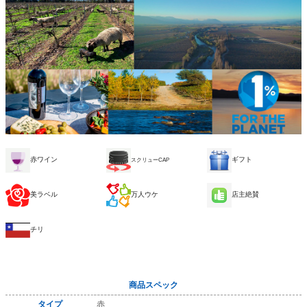
赤ワイン
ギフト
スクリューCAP
美ラベル
万人ウケ
店主絶賛
チリ
商品スペック
タイプ
赤