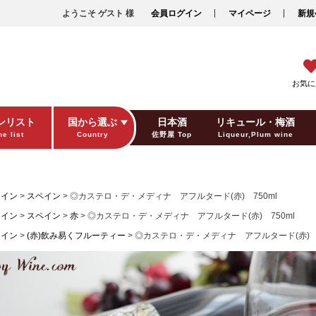
ようこそ ゲスト 様
会員ログイン
マイページ
新規
お気に
ンリスト
国から選ぶ
日本酒
リキュール・梅酒
e list
Country
佐野屋 Top
Liqueur,Plum wine
ギフト包装
Gift wrapping
ワイン
スペイン
◎カステロ・デ・メディナ アフルタード(赤) 750ml
ワイン
スペイン
赤
◎カステロ・デ・メディナ アフルタード(赤) 750ml
ワイン
(赤)飲み易くフルーティー
◎カステロ・デ・メディナ アフルタード(赤) 7