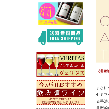
《典型
まさに
セミマ
る手法
典型的