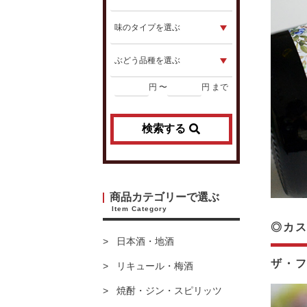
円 〜
円 まで
検索する
商品カテゴリーで選ぶ
Item Category
◎カス
日本酒・地酒
ザ・
リキュール・梅酒
焼酎・ジン・スピリッツ