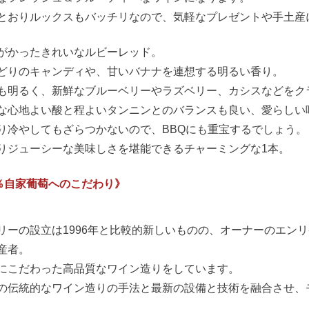
とおりルックスもバッチリなので、気軽なプレゼントや手土産
がかったきれいなルビーレッド。
どりのキャンディや、甘いバナナを連想する明るい香り。
も明るく、新鮮なブルーベリーやラズベリー、カシスなどをク
な心地よい酸と程よいタンニンとのバランスも良い、愛らしい
り冷やしてもざらつかないので、BBQにも重宝するでしょう。
りジューシーな美味しさを堪能できるチャーミングな1本。
0％自家葡萄へのこだわり》
リーの設立は1996年と比較的新しいものの、オーナーのエンリ
産者。
にこだわった高品質なワイン造りをしています。
の伝統的なワイン造りの手法と最新の設備と技術を融合させ、