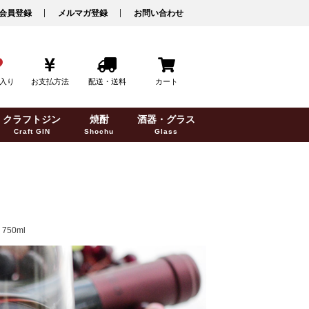
会員登録
メルマガ登録
お問い合わせ
入り
お支払方法
配送・送料
カート
クラフトジン
焼酎
酒器・グラス
Craft GIN
Shochu
Glass
50ml